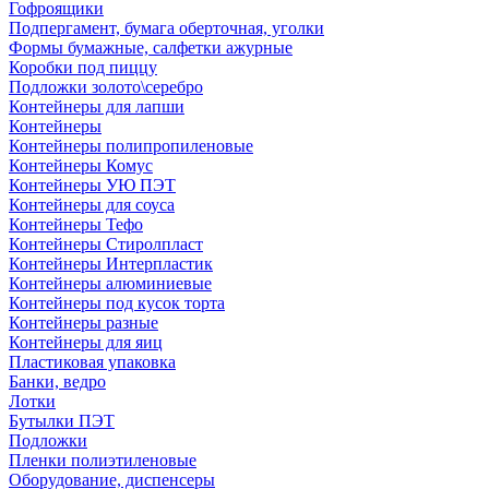
Гофроящики
Подпергамент, бумага оберточная, уголки
Формы бумажные, салфетки ажурные
Коробки под пиццу
Подложки золото\серебро
Контейнеры для лапши
Контейнеры
Контейнеры полипропиленовые
Контейнеры Комус
Контейнеры УЮ ПЭТ
Контейнеры для соуса
Контейнеры Тефо
Контейнеры Стиролпласт
Контейнеры Интерпластик
Контейнеры алюминиевые
Контейнеры под кусок торта
Контейнеры разные
Контейнеры для яиц
Пластиковая упаковка
Банки, ведро
Лотки
Бутылки ПЭТ
Подложки
Пленки полиэтиленовые
Оборудование, диспенсеры