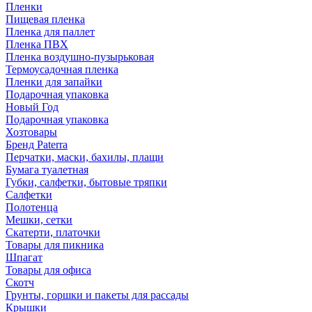
Пленки
Пищевая пленка
Пленка для паллет
Пленка ПВХ
Пленка воздушно-пузырьковая
Термоусадочная пленка
Пленки для запайки
Подарочная упаковка
Новый Год
Подарочная упаковка
Хозтовары
Бренд Paterra
Перчатки, маски, бахилы, плащи
Бумага туалетная
Губки, салфетки, бытовые тряпки
Салфетки
Полотенца
Мешки, сетки
Скатерти, платочки
Товары для пикника
Шпагат
Товары для офиса
Скотч
Грунты, горшки и пакеты для рассады
Крышки