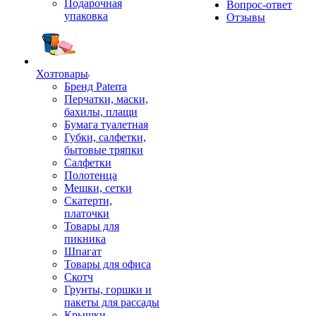
Подарочная
Вопрос-ответ
упаковка
Отзывы
Хозтовары
Бренд Paterra
Перчатки, маски,
бахилы, плащи
Бумага туалетная
Губки, салфетки,
бытовые тряпки
Салфетки
Полотенца
Мешки, сетки
Скатерти,
платочки
Товары для
пикника
Шпагат
Товары для офиса
Скотч
Грунты, горшки и
пакеты для рассады
Крышки