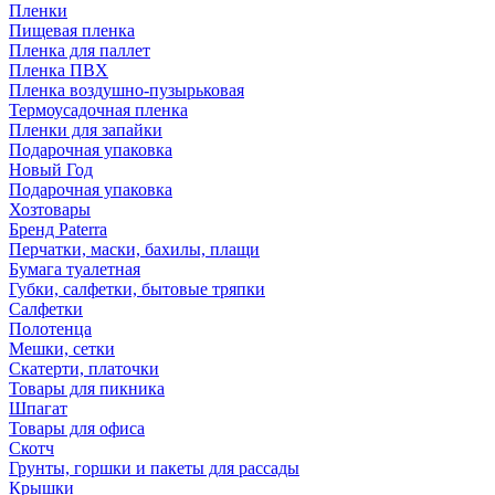
Пленки
Пищевая пленка
Пленка для паллет
Пленка ПВХ
Пленка воздушно-пузырьковая
Термоусадочная пленка
Пленки для запайки
Подарочная упаковка
Новый Год
Подарочная упаковка
Хозтовары
Бренд Paterra
Перчатки, маски, бахилы, плащи
Бумага туалетная
Губки, салфетки, бытовые тряпки
Салфетки
Полотенца
Мешки, сетки
Скатерти, платочки
Товары для пикника
Шпагат
Товары для офиса
Скотч
Грунты, горшки и пакеты для рассады
Крышки