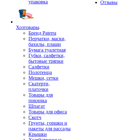
упаковка
Отзывы
Хозтовары
Бренд Paterra
Перчатки, маски,
бахилы, плащи
Бумага туалетная
Губки, салфетки,
бытовые тряпки
Салфетки
Полотенца
Мешки, сетки
Скатерти,
платочки
Товары для
пикника
Шпагат
Товары для офиса
Скотч
Грунты, горшки и
пакеты для рассады
Крышки
Хозяйственные