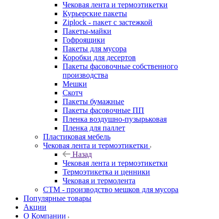
Чековая лента и термоэтикетки
Курьерские пакеты
Ziplock - пакет с застежкой
Пакеты-майки
Гофроящики
Пакеты для мусора
Коробки для десертов
Пакеты фасовочные собственного
производства
Мешки
Скотч
Пакеты бумажные
Пакеты фасовочные ПП
Пленка воздушно-пузырьковая
Пленка для паллет
Пластиковая мебель
Чековая лента и термоэтикетки
Назад
Чековая лента и термоэтикетки
Термоэтикетка и ценники
Чековая и термолента
СТМ - производство мешков для мусора
Популярные товары
Акции
О Компании