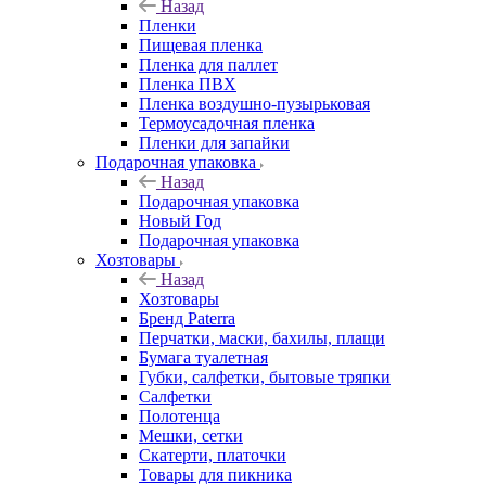
Назад
Пленки
Пищевая пленка
Пленка для паллет
Пленка ПВХ
Пленка воздушно-пузырьковая
Термоусадочная пленка
Пленки для запайки
Подарочная упаковка
Назад
Подарочная упаковка
Новый Год
Подарочная упаковка
Хозтовары
Назад
Хозтовары
Бренд Paterra
Перчатки, маски, бахилы, плащи
Бумага туалетная
Губки, салфетки, бытовые тряпки
Салфетки
Полотенца
Мешки, сетки
Скатерти, платочки
Товары для пикника