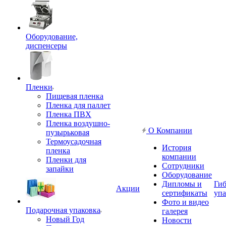
Оборудование,
диспенсеры
Пленки
Пищевая пленка
Пленка для паллет
Пленка ПВХ
Пленка воздушно-
О Компании
пузырьковая
Термоусадочная
История
пленка
компании
Пленки для
Сотрудники
запайки
Оборудование
Дипломы и
Гиб
Акции
сертификаты
упа
Фото и видео
Подарочная упаковка
галерея
Новый Год
Новости