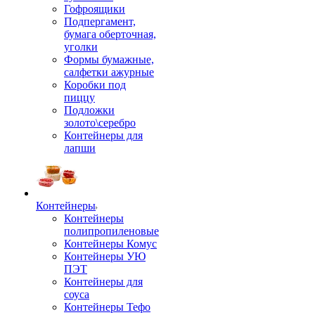
Гофроящики
Подпергамент,
бумага оберточная,
уголки
Формы бумажные,
салфетки ажурные
Коробки под
пиццу
Подложки
золото\серебро
Контейнеры для
лапши
Контейнеры
Контейнеры
полипропиленовые
Контейнеры Комус
Контейнеры УЮ
ПЭТ
Контейнеры для
соуса
Контейнеры Тефо