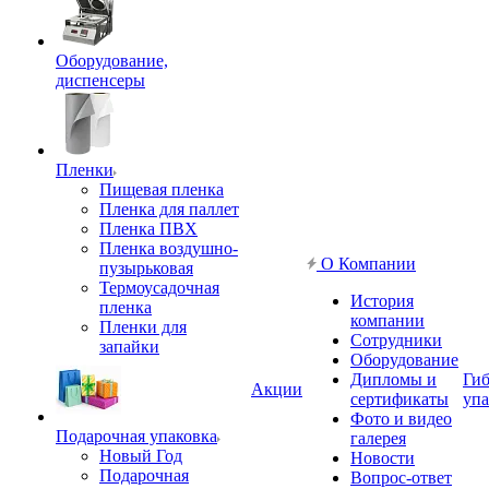
Оборудование,
диспенсеры
Пленки
Пищевая пленка
Пленка для паллет
Пленка ПВХ
Пленка воздушно-
О Компании
пузырьковая
Термоусадочная
История
пленка
компании
Пленки для
Сотрудники
запайки
Оборудование
Дипломы и
Гиб
Акции
сертификаты
упа
Фото и видео
Подарочная упаковка
галерея
Новый Год
Новости
Подарочная
Вопрос-ответ