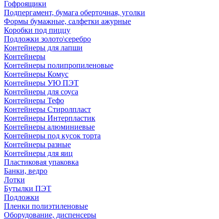
Гофроящики
Подпергамент, бумага оберточная, уголки
Формы бумажные, салфетки ажурные
Коробки под пиццу
Подложки золото\серебро
Контейнеры для лапши
Контейнеры
Контейнеры полипропиленовые
Контейнеры Комус
Контейнеры УЮ ПЭТ
Контейнеры для соуса
Контейнеры Тефо
Контейнеры Стиролпласт
Контейнеры Интерпластик
Контейнеры алюминиевые
Контейнеры под кусок торта
Контейнеры разные
Контейнеры для яиц
Пластиковая упаковка
Банки, ведро
Лотки
Бутылки ПЭТ
Подложки
Пленки полиэтиленовые
Оборудование, диспенсеры