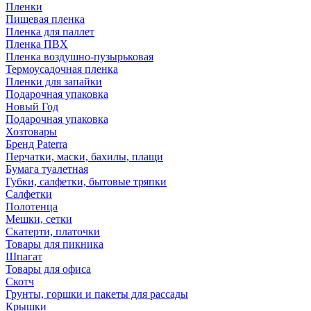
Пленки
Пищевая пленка
Пленка для паллет
Пленка ПВХ
Пленка воздушно-пузырьковая
Термоусадочная пленка
Пленки для запайки
Подарочная упаковка
Новый Год
Подарочная упаковка
Хозтовары
Бренд Paterra
Перчатки, маски, бахилы, плащи
Бумага туалетная
Губки, салфетки, бытовые тряпки
Салфетки
Полотенца
Мешки, сетки
Скатерти, платочки
Товары для пикника
Шпагат
Товары для офиса
Скотч
Грунты, горшки и пакеты для рассады
Крышки