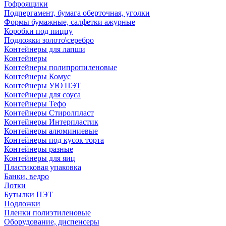
Гофроящики
Подпергамент, бумага оберточная, уголки
Формы бумажные, салфетки ажурные
Коробки под пиццу
Подложки золото\серебро
Контейнеры для лапши
Контейнеры
Контейнеры полипропиленовые
Контейнеры Комус
Контейнеры УЮ ПЭТ
Контейнеры для соуса
Контейнеры Тефо
Контейнеры Стиролпласт
Контейнеры Интерпластик
Контейнеры алюминиевые
Контейнеры под кусок торта
Контейнеры разные
Контейнеры для яиц
Пластиковая упаковка
Банки, ведро
Лотки
Бутылки ПЭТ
Подложки
Пленки полиэтиленовые
Оборудование, диспенсеры