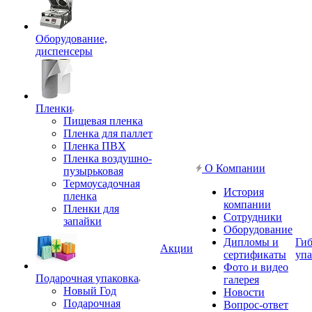
Оборудование,
диспенсеры
Пленки
Пищевая пленка
Пленка для паллет
Пленка ПВХ
Пленка воздушно-
О Компании
пузырьковая
Термоусадочная
История
пленка
компании
Пленки для
Сотрудники
запайки
Оборудование
Дипломы и
Гиб
Акции
сертификаты
упа
Фото и видео
Подарочная упаковка
галерея
Новый Год
Новости
Подарочная
Вопрос-ответ