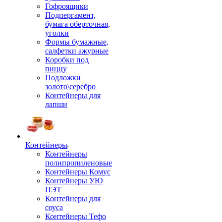
Гофроящики
Подпергамент,
бумага оберточная,
уголки
Формы бумажные,
салфетки ажурные
Коробки под
пиццу
Подложки
золото\серебро
Контейнеры для
лапши
Контейнеры
Контейнеры
полипропиленовые
Контейнеры Комус
Контейнеры УЮ
ПЭТ
Контейнеры для
соуса
Контейнеры Тефо