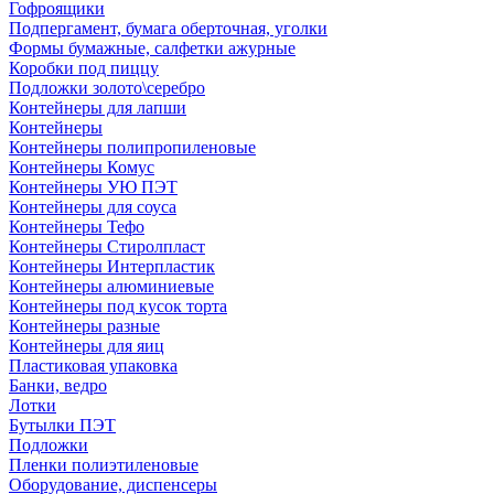
Гофроящики
Подпергамент, бумага оберточная, уголки
Формы бумажные, салфетки ажурные
Коробки под пиццу
Подложки золото\серебро
Контейнеры для лапши
Контейнеры
Контейнеры полипропиленовые
Контейнеры Комус
Контейнеры УЮ ПЭТ
Контейнеры для соуса
Контейнеры Тефо
Контейнеры Стиролпласт
Контейнеры Интерпластик
Контейнеры алюминиевые
Контейнеры под кусок торта
Контейнеры разные
Контейнеры для яиц
Пластиковая упаковка
Банки, ведро
Лотки
Бутылки ПЭТ
Подложки
Пленки полиэтиленовые
Оборудование, диспенсеры