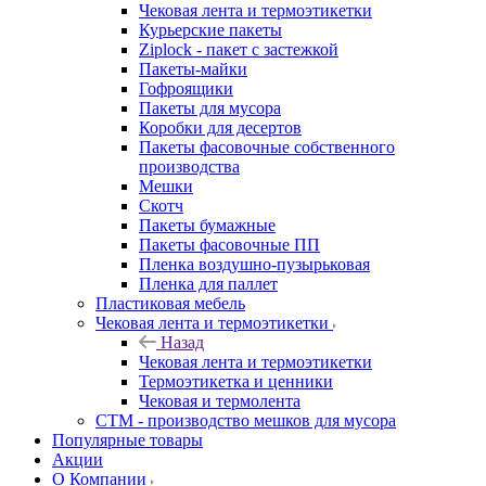
Чековая лента и термоэтикетки
Курьерские пакеты
Ziplock - пакет с застежкой
Пакеты-майки
Гофроящики
Пакеты для мусора
Коробки для десертов
Пакеты фасовочные собственного
производства
Мешки
Скотч
Пакеты бумажные
Пакеты фасовочные ПП
Пленка воздушно-пузырьковая
Пленка для паллет
Пластиковая мебель
Чековая лента и термоэтикетки
Назад
Чековая лента и термоэтикетки
Термоэтикетка и ценники
Чековая и термолента
СТМ - производство мешков для мусора
Популярные товары
Акции
О Компании