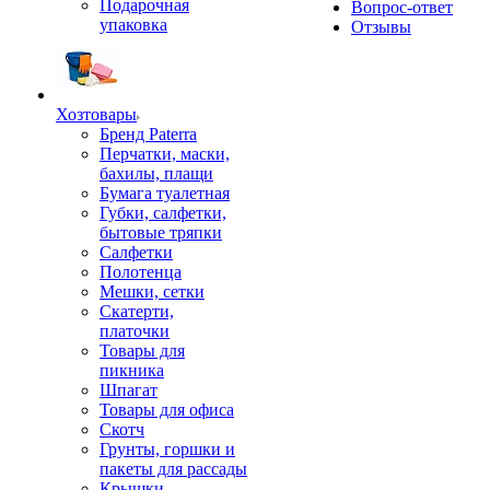
Подарочная
Вопрос-ответ
упаковка
Отзывы
Хозтовары
Бренд Paterra
Перчатки, маски,
бахилы, плащи
Бумага туалетная
Губки, салфетки,
бытовые тряпки
Салфетки
Полотенца
Мешки, сетки
Скатерти,
платочки
Товары для
пикника
Шпагат
Товары для офиса
Скотч
Грунты, горшки и
пакеты для рассады
Крышки