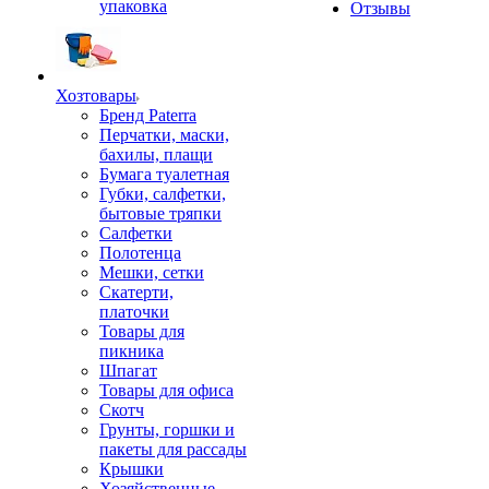
упаковка
Отзывы
Хозтовары
Бренд Paterra
Перчатки, маски,
бахилы, плащи
Бумага туалетная
Губки, салфетки,
бытовые тряпки
Салфетки
Полотенца
Мешки, сетки
Скатерти,
платочки
Товары для
пикника
Шпагат
Товары для офиса
Скотч
Грунты, горшки и
пакеты для рассады
Крышки
Хозяйственные