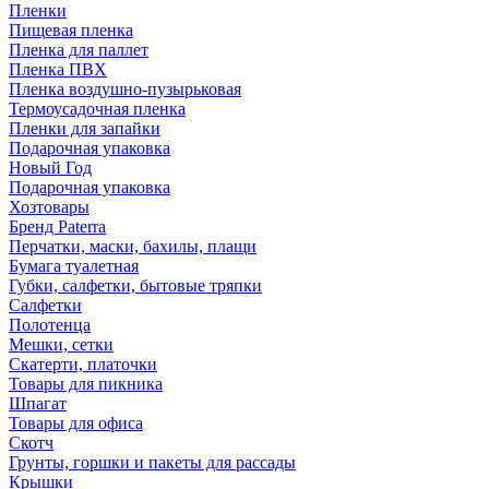
Пленки
Пищевая пленка
Пленка для паллет
Пленка ПВХ
Пленка воздушно-пузырьковая
Термоусадочная пленка
Пленки для запайки
Подарочная упаковка
Новый Год
Подарочная упаковка
Хозтовары
Бренд Paterra
Перчатки, маски, бахилы, плащи
Бумага туалетная
Губки, салфетки, бытовые тряпки
Салфетки
Полотенца
Мешки, сетки
Скатерти, платочки
Товары для пикника
Шпагат
Товары для офиса
Скотч
Грунты, горшки и пакеты для рассады
Крышки