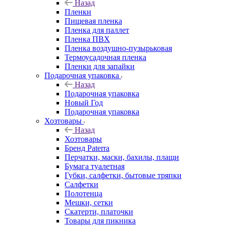
Назад
Пленки
Пищевая пленка
Пленка для паллет
Пленка ПВХ
Пленка воздушно-пузырьковая
Термоусадочная пленка
Пленки для запайки
Подарочная упаковка
Назад
Подарочная упаковка
Новый Год
Подарочная упаковка
Хозтовары
Назад
Хозтовары
Бренд Paterra
Перчатки, маски, бахилы, плащи
Бумага туалетная
Губки, салфетки, бытовые тряпки
Салфетки
Полотенца
Мешки, сетки
Скатерти, платочки
Товары для пикника