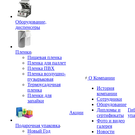
Оборудование,
диспенсеры
Пленки
Пищевая пленка
Пленка для паллет
Пленка ПВХ
Пленка воздушно-
О Компании
пузырьковая
Термоусадочная
История
пленка
компании
Пленки для
Сотрудники
запайки
Оборудование
Дипломы и
Гиб
Акции
сертификаты
упа
Фото и видео
Подарочная упаковка
галерея
Новый Год
Новости