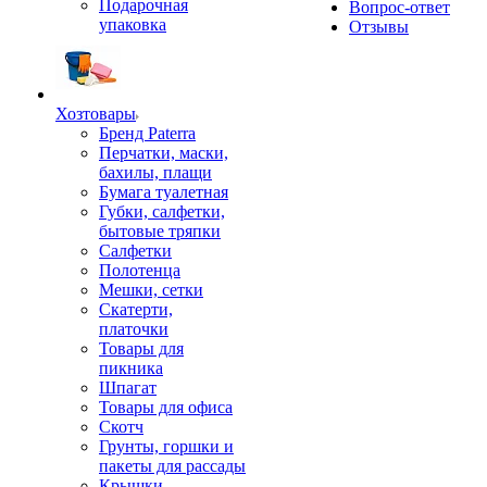
Подарочная
Вопрос-ответ
упаковка
Отзывы
Хозтовары
Бренд Paterra
Перчатки, маски,
бахилы, плащи
Бумага туалетная
Губки, салфетки,
бытовые тряпки
Салфетки
Полотенца
Мешки, сетки
Скатерти,
платочки
Товары для
пикника
Шпагат
Товары для офиса
Скотч
Грунты, горшки и
пакеты для рассады
Крышки