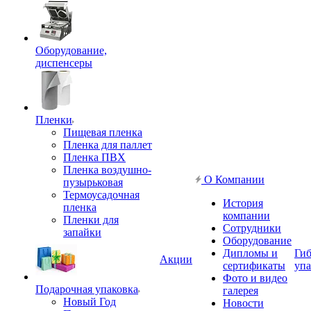
Оборудование,
диспенсеры
Пленки
Пищевая пленка
Пленка для паллет
Пленка ПВХ
Пленка воздушно-
О Компании
пузырьковая
Термоусадочная
История
пленка
компании
Пленки для
Сотрудники
запайки
Оборудование
Дипломы и
Гиб
Акции
сертификаты
упа
Фото и видео
Подарочная упаковка
галерея
Новый Год
Новости