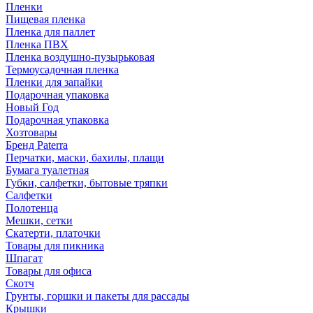
Пленки
Пищевая пленка
Пленка для паллет
Пленка ПВХ
Пленка воздушно-пузырьковая
Термоусадочная пленка
Пленки для запайки
Подарочная упаковка
Новый Год
Подарочная упаковка
Хозтовары
Бренд Paterra
Перчатки, маски, бахилы, плащи
Бумага туалетная
Губки, салфетки, бытовые тряпки
Салфетки
Полотенца
Мешки, сетки
Скатерти, платочки
Товары для пикника
Шпагат
Товары для офиса
Скотч
Грунты, горшки и пакеты для рассады
Крышки