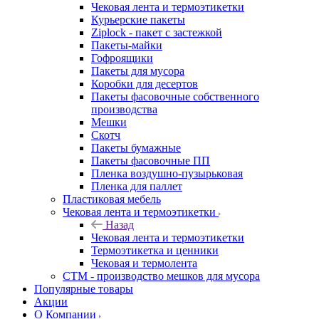
Чековая лента и термоэтикетки
Курьерские пакеты
Ziplock - пакет с застежкой
Пакеты-майки
Гофроящики
Пакеты для мусора
Коробки для десертов
Пакеты фасовочные собственного
производства
Мешки
Скотч
Пакеты бумажные
Пакеты фасовочные ПП
Пленка воздушно-пузырьковая
Пленка для паллет
Пластиковая мебель
Чековая лента и термоэтикетки
Назад
Чековая лента и термоэтикетки
Термоэтикетка и ценники
Чековая и термолента
СТМ - производство мешков для мусора
Популярные товары
Акции
О Компании