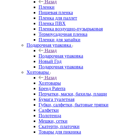
Назад
Пленки
Пищевая пленка
Пленка для паллет
Пленка ПВХ
Пленка воздушно-пузырьковая
Термоусадочная пленка
Пленки для запайки
Подарочная упаковка
Назад
Подарочная упаковка
Новый Год
Подарочная упаковка
Хозтовары
Назад
Хозтовары
Бренд Paterra
Перчатки, маски, бахилы, плащи
Бумага туалетная
Губки, салфетки, бытовые тряпки
Салфетки
Полотенца
Мешки, сетки
Скатерти, платочки
Товары для пикника