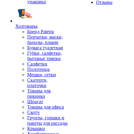
упаковка
Отзывы
Хозтовары
Бренд Paterra
Перчатки, маски,
бахилы, плащи
Бумага туалетная
Губки, салфетки,
бытовые тряпки
Салфетки
Полотенца
Мешки, сетки
Скатерти,
платочки
Товары для
пикника
Шпагат
Товары для офиса
Скотч
Грунты, горшки и
пакеты для рассады
Крышки
Хозяйственные