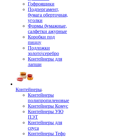
Гофроящики
Подпергамент,
бумага оберточная,
уголки
Формы бумажные,
салфетки ажурные
Коробки под
пиццу
Подложки
золото\серебро
Контейнеры для
лапши
Контейнеры
Контейнеры
полипропиленовые
Контейнеры Комус
Контейнеры УЮ
ПЭТ
Контейнеры для
соуса
Контейнеры Тефо