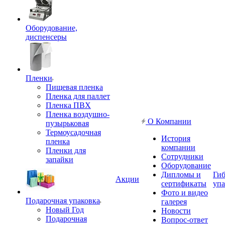
Оборудование,
диспенсеры
Пленки
Пищевая пленка
Пленка для паллет
Пленка ПВХ
Пленка воздушно-
О Компании
пузырьковая
Термоусадочная
История
пленка
компании
Пленки для
Сотрудники
запайки
Оборудование
Дипломы и
Гиб
Акции
сертификаты
упа
Фото и видео
Подарочная упаковка
галерея
Новый Год
Новости
Подарочная
Вопрос-ответ