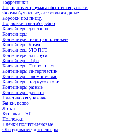
Гофроящики
Подпергамент, бумага оберточная, уголки
Формы бумажные, салфетки ажурные
Коробки под пиццу
Подложки золото\серебро
Контейнеры для лапши
Контейнеры
Контейнеры полипропиленовые
Контейнеры Комус
Контейнеры УЮ ПЭТ
Контейнеры для соуса
Контейнеры Тефо
Контейнеры Стиролпласт
Контейнеры Интерпластик
Контейнеры алюминиевые
Контейнеры под кусок торта
Контейнеры разные
Контейнеры для яиц
Пластиковая упаковка
Банки, ведро
Лотки
Бутылки ПЭТ
Подложки
Пленки полиэтиленовые
Оборудование, диспенсеры