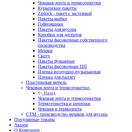
Чековая лента и термоэтикетки
Курьерские пакеты
Ziplock - пакет с застежкой
Пакеты-майки
Гофроящики
Пакеты для мусора
Коробки для десертов
Пакеты фасовочные собственного
производства
Мешки
Скотч
Пакеты бумажные
Пакеты фасовочные ПП
Пленка воздушно-пузырьковая
Пленка для паллет
Пластиковая мебель
Чековая лента и термоэтикетки
Назад
Чековая лента и термоэтикетки
Термоэтикетка и ценники
Чековая и термолента
СТМ - производство мешков для мусора
Популярные товары
Акции
О Компании