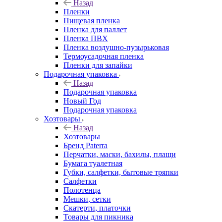
Назад
Пленки
Пищевая пленка
Пленка для паллет
Пленка ПВХ
Пленка воздушно-пузырьковая
Термоусадочная пленка
Пленки для запайки
Подарочная упаковка
Назад
Подарочная упаковка
Новый Год
Подарочная упаковка
Хозтовары
Назад
Хозтовары
Бренд Paterra
Перчатки, маски, бахилы, плащи
Бумага туалетная
Губки, салфетки, бытовые тряпки
Салфетки
Полотенца
Мешки, сетки
Скатерти, платочки
Товары для пикника