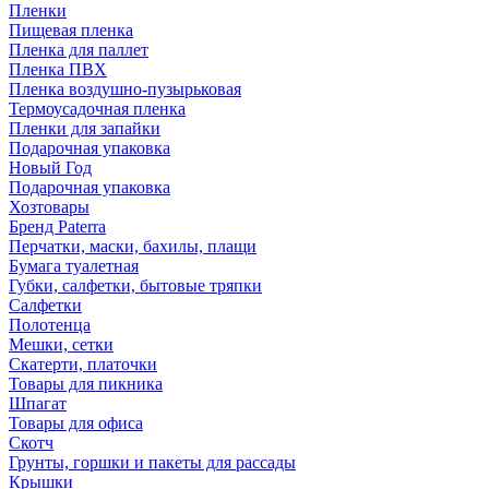
Пленки
Пищевая пленка
Пленка для паллет
Пленка ПВХ
Пленка воздушно-пузырьковая
Термоусадочная пленка
Пленки для запайки
Подарочная упаковка
Новый Год
Подарочная упаковка
Хозтовары
Бренд Paterra
Перчатки, маски, бахилы, плащи
Бумага туалетная
Губки, салфетки, бытовые тряпки
Салфетки
Полотенца
Мешки, сетки
Скатерти, платочки
Товары для пикника
Шпагат
Товары для офиса
Скотч
Грунты, горшки и пакеты для рассады
Крышки