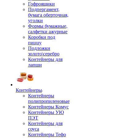
Гофроящики
Подпергамент,
бумага оберточная,
уголки
Формы бумажные,
салфетки ажурные
Коробки под
пиццу
Подложки
золото\серебро
Контейнеры для
лапши
Контейнеры
Контейнеры
полипропиленовые
Контейнеры Комус
Контейнеры УЮ
ПЭТ
Контейнеры для
соуса
Контейнеры Тефо