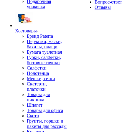
Подарочная
Вопрос-ответ
упаковка
Отзывы
Хозтовары
Бренд Paterra
Перчатки, маски,
бахилы, плащи
Бумага туалетная
Губки, салфетки,
бытовые тряпки
Салфетки
Полотенца
Мешки, сетки
Скатерти,
платочки
Товары для
пикника
Шпагат
Товары для офиса
Скотч
Грунты, горшки и
пакеты для рассады
Крышки