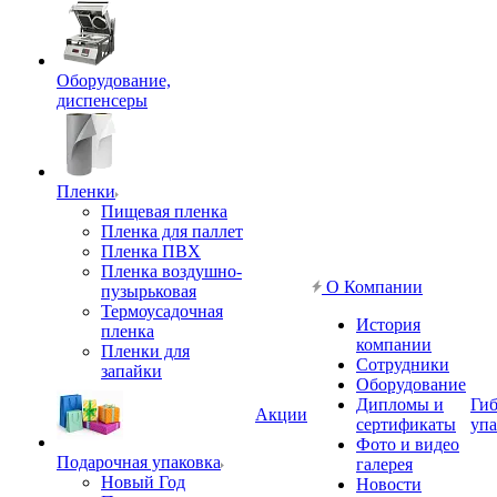
Оборудование,
диспенсеры
Пленки
Пищевая пленка
Пленка для паллет
Пленка ПВХ
Пленка воздушно-
О Компании
пузырьковая
Термоусадочная
История
пленка
компании
Пленки для
Сотрудники
запайки
Оборудование
Дипломы и
Гиб
Акции
сертификаты
упа
Фото и видео
Подарочная упаковка
галерея
Новый Год
Новости