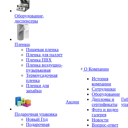
Оборудование,
диспенсеры
Пленки
Пищевая пленка
Пленка для паллет
Пленка ПВХ
Пленка воздушно-
О Компании
пузырьковая
Термоусадочная
История
пленка
компании
Пленки для
Сотрудники
запайки
Оборудование
Дипломы и
Гиб
Акции
сертификаты
упа
Фото и видео
Подарочная упаковка
галерея
Новый Год
Новости
Подарочная
Вопрос-ответ