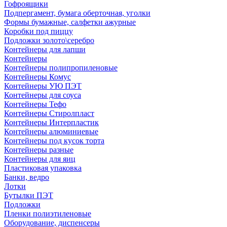
Гофроящики
Подпергамент, бумага оберточная, уголки
Формы бумажные, салфетки ажурные
Коробки под пиццу
Подложки золото\серебро
Контейнеры для лапши
Контейнеры
Контейнеры полипропиленовые
Контейнеры Комус
Контейнеры УЮ ПЭТ
Контейнеры для соуса
Контейнеры Тефо
Контейнеры Стиролпласт
Контейнеры Интерпластик
Контейнеры алюминиевые
Контейнеры под кусок торта
Контейнеры разные
Контейнеры для яиц
Пластиковая упаковка
Банки, ведро
Лотки
Бутылки ПЭТ
Подложки
Пленки полиэтиленовые
Оборудование, диспенсеры