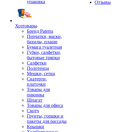
упаковка
Отзывы
Хозтовары
Бренд Paterra
Перчатки, маски,
бахилы, плащи
Бумага туалетная
Губки, салфетки,
бытовые тряпки
Салфетки
Полотенца
Мешки, сетки
Скатерти,
платочки
Товары для
пикника
Шпагат
Товары для офиса
Скотч
Грунты, горшки и
пакеты для рассады
Крышки
Хозяйственные