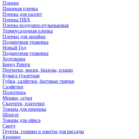
Пленки
Пищевая пленка
Пленка для паллет
Пленка ПВХ
Пленка воздушно-пузырьковая
Термоусадочная пленка
Пленки для запайки
Подарочная упаковка
Новый Год
Подарочная упаковка
Хозтовары
Бренд Paterra
Перчатки, маски, бахилы, плащи
Бумага туалетная
Губки, салфетки, бытовые тряпки
Салфетки
Полотенца
Мешки, сетки
Скатерти, платочки
Товары для пикника
Шпагат
Товары для офиса
Скотч
Грунты, горшки и пакеты для рассады
Крышки