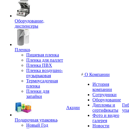
Оборудование,
диспенсеры
Пленки
Пищевая пленка
Пленка для паллет
Пленка ПВХ
Пленка воздушно-
О Компании
пузырьковая
Термоусадочная
История
пленка
компании
Пленки для
Сотрудники
запайки
Оборудование
Дипломы и
Гиб
Акции
сертификаты
упа
Фото и видео
Подарочная упаковка
галерея
Новый Год
Новости