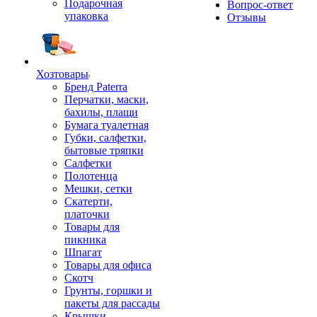
Подарочная
Вопрос-ответ
упаковка
Отзывы
Хозтовары
Бренд Paterra
Перчатки, маски,
бахилы, плащи
Бумага туалетная
Губки, салфетки,
бытовые тряпки
Салфетки
Полотенца
Мешки, сетки
Скатерти,
платочки
Товары для
пикника
Шпагат
Товары для офиса
Скотч
Грунты, горшки и
пакеты для рассады
Крышки