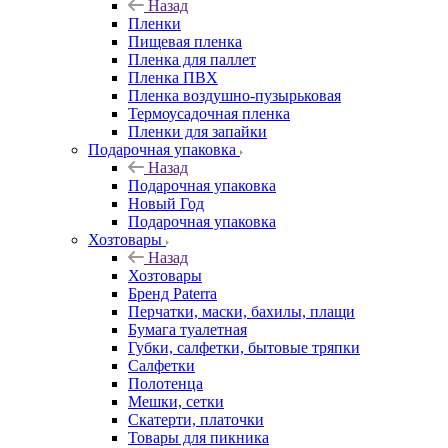
Назад
Пленки
Пищевая пленка
Пленка для паллет
Пленка ПВХ
Пленка воздушно-пузырьковая
Термоусадочная пленка
Пленки для запайки
Подарочная упаковка
Назад
Подарочная упаковка
Новый Год
Подарочная упаковка
Хозтовары
Назад
Хозтовары
Бренд Paterra
Перчатки, маски, бахилы, плащи
Бумага туалетная
Губки, салфетки, бытовые тряпки
Салфетки
Полотенца
Мешки, сетки
Скатерти, платочки
Товары для пикника