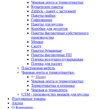
Чековая лента и термоэтикетки
Курьерские пакеты
Ziplock - пакет с застежкой
Пакеты-майки
Гофроящики
Пакеты для мусора
Коробки для десертов
Пакеты фасовочные собственного
производства
Мешки
Скотч
Пакеты бумажные
Пакеты фасовочные ПП
Пленка воздушно-пузырьковая
Пленка для паллет
Пластиковая мебель
Чековая лента и термоэтикетки
Назад
Чековая лента и термоэтикетки
Термоэтикетка и ценники
Чековая и термолента
СТМ - производство мешков для мусора
Популярные товары
Акции
О Компании