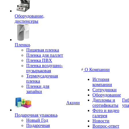
Оборудование,
диспенсеры
Пленки
Пищевая пленка
Пленка для паллет
Пленка ПВХ
Пленка воздушно-
О Компании
пузырьковая
Термоусадочная
История
пленка
компании
Пленки для
Сотрудники
запайки
Оборудование
Дипломы и
Гиб
Акции
сертификаты
упа
Фото и видео
Подарочная упаковка
галерея
Новый Год
Новости
Подарочная
Вопрос-ответ