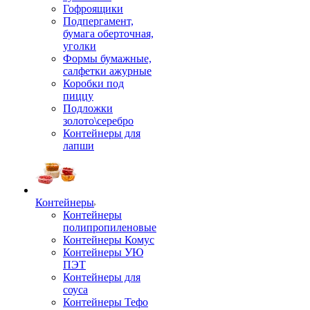
Гофроящики
Подпергамент,
бумага оберточная,
уголки
Формы бумажные,
салфетки ажурные
Коробки под
пиццу
Подложки
золото\серебро
Контейнеры для
лапши
Контейнеры
Контейнеры
полипропиленовые
Контейнеры Комус
Контейнеры УЮ
ПЭТ
Контейнеры для
соуса
Контейнеры Тефо