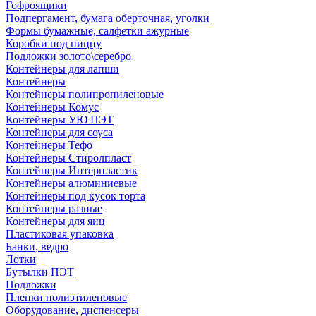
Гофроящики
Подпергамент, бумага оберточная, уголки
Формы бумажные, салфетки ажурные
Коробки под пиццу
Подложки золото\серебро
Контейнеры для лапши
Контейнеры
Контейнеры полипропиленовые
Контейнеры Комус
Контейнеры УЮ ПЭТ
Контейнеры для соуса
Контейнеры Тефо
Контейнеры Стиролпласт
Контейнеры Интерпластик
Контейнеры алюминиевые
Контейнеры под кусок торта
Контейнеры разные
Контейнеры для яиц
Пластиковая упаковка
Банки, ведро
Лотки
Бутылки ПЭТ
Подложки
Пленки полиэтиленовые
Оборудование, диспенсеры