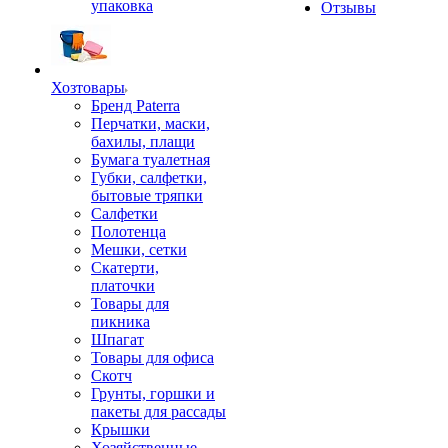
упаковка
Отзывы
Хозтовары
Бренд Paterra
Перчатки, маски,
бахилы, плащи
Бумага туалетная
Губки, салфетки,
бытовые тряпки
Салфетки
Полотенца
Мешки, сетки
Скатерти,
платочки
Товары для
пикника
Шпагат
Товары для офиса
Скотч
Грунты, горшки и
пакеты для рассады
Крышки
Хозяйственные