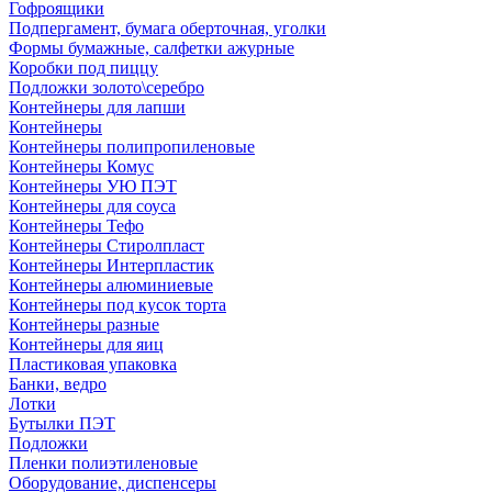
Гофроящики
Подпергамент, бумага оберточная, уголки
Формы бумажные, салфетки ажурные
Коробки под пиццу
Подложки золото\серебро
Контейнеры для лапши
Контейнеры
Контейнеры полипропиленовые
Контейнеры Комус
Контейнеры УЮ ПЭТ
Контейнеры для соуса
Контейнеры Тефо
Контейнеры Стиролпласт
Контейнеры Интерпластик
Контейнеры алюминиевые
Контейнеры под кусок торта
Контейнеры разные
Контейнеры для яиц
Пластиковая упаковка
Банки, ведро
Лотки
Бутылки ПЭТ
Подложки
Пленки полиэтиленовые
Оборудование, диспенсеры