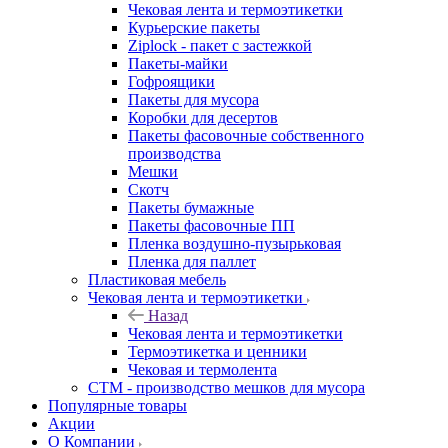
Чековая лента и термоэтикетки
Курьерские пакеты
Ziplock - пакет с застежкой
Пакеты-майки
Гофроящики
Пакеты для мусора
Коробки для десертов
Пакеты фасовочные собственного
производства
Мешки
Скотч
Пакеты бумажные
Пакеты фасовочные ПП
Пленка воздушно-пузырьковая
Пленка для паллет
Пластиковая мебель
Чековая лента и термоэтикетки
Назад
Чековая лента и термоэтикетки
Термоэтикетка и ценники
Чековая и термолента
СТМ - производство мешков для мусора
Популярные товары
Акции
О Компании