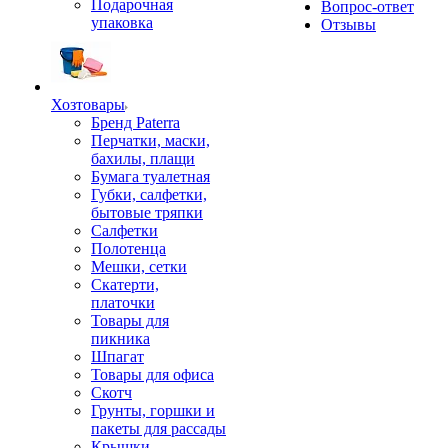
Подарочная
Вопрос-ответ
упаковка
Отзывы
Хозтовары
Бренд Paterra
Перчатки, маски,
бахилы, плащи
Бумага туалетная
Губки, салфетки,
бытовые тряпки
Салфетки
Полотенца
Мешки, сетки
Скатерти,
платочки
Товары для
пикника
Шпагат
Товары для офиса
Скотч
Грунты, горшки и
пакеты для рассады
Крышки