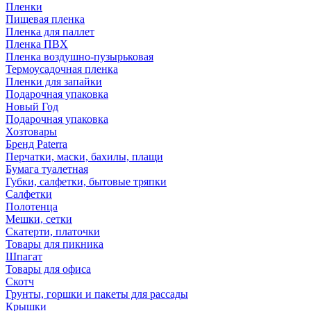
Пленки
Пищевая пленка
Пленка для паллет
Пленка ПВХ
Пленка воздушно-пузырьковая
Термоусадочная пленка
Пленки для запайки
Подарочная упаковка
Новый Год
Подарочная упаковка
Хозтовары
Бренд Paterra
Перчатки, маски, бахилы, плащи
Бумага туалетная
Губки, салфетки, бытовые тряпки
Салфетки
Полотенца
Мешки, сетки
Скатерти, платочки
Товары для пикника
Шпагат
Товары для офиса
Скотч
Грунты, горшки и пакеты для рассады
Крышки