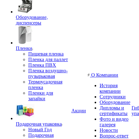
Оборудование,
диспенсеры
Пленки
Пищевая пленка
Пленка для паллет
Пленка ПВХ
Пленка воздушно-
О Компании
пузырьковая
Термоусадочная
История
пленка
компании
Пленки для
Сотрудники
запайки
Оборудование
Дипломы и
Гиб
Акции
сертификаты
упа
Фото и видео
Подарочная упаковка
галерея
Новый Год
Новости
Подарочная
Вопрос-ответ