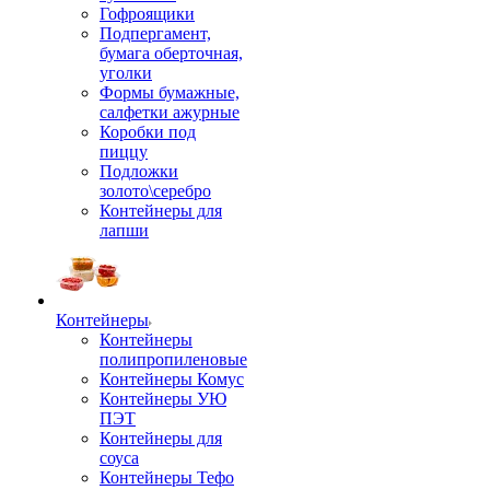
Гофроящики
Подпергамент,
бумага оберточная,
уголки
Формы бумажные,
салфетки ажурные
Коробки под
пиццу
Подложки
золото\серебро
Контейнеры для
лапши
Контейнеры
Контейнеры
полипропиленовые
Контейнеры Комус
Контейнеры УЮ
ПЭТ
Контейнеры для
соуса
Контейнеры Тефо