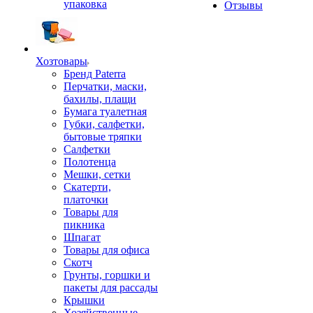
упаковка
Отзывы
Хозтовары
Бренд Paterra
Перчатки, маски,
бахилы, плащи
Бумага туалетная
Губки, салфетки,
бытовые тряпки
Салфетки
Полотенца
Мешки, сетки
Скатерти,
платочки
Товары для
пикника
Шпагат
Товары для офиса
Скотч
Грунты, горшки и
пакеты для рассады
Крышки
Хозяйственные