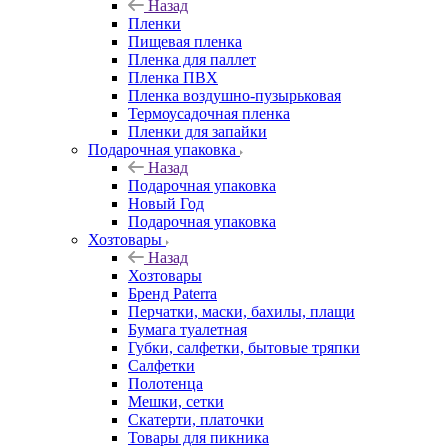
Назад
Пленки
Пищевая пленка
Пленка для паллет
Пленка ПВХ
Пленка воздушно-пузырьковая
Термоусадочная пленка
Пленки для запайки
Подарочная упаковка
Назад
Подарочная упаковка
Новый Год
Подарочная упаковка
Хозтовары
Назад
Хозтовары
Бренд Paterra
Перчатки, маски, бахилы, плащи
Бумага туалетная
Губки, салфетки, бытовые тряпки
Салфетки
Полотенца
Мешки, сетки
Скатерти, платочки
Товары для пикника