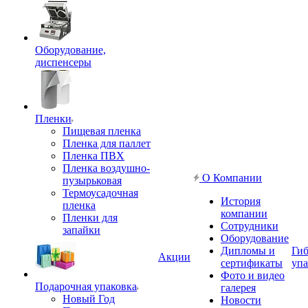
Оборудование,
диспенсеры
Пленки
Пищевая пленка
Пленка для паллет
Пленка ПВХ
Пленка воздушно-
О Компании
пузырьковая
Термоусадочная
История
пленка
компании
Пленки для
Сотрудники
запайки
Оборудование
Дипломы и
Гиб
Акции
сертификаты
упа
Фото и видео
Подарочная упаковка
галерея
Новый Год
Новости