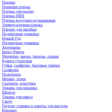
Пленки
Пищевая пленка
Пленка для паллет
Пленка ПВХ
Пленка воздушно-пузырьковая
Термоусадочная пленка
Пленки для запайки
Подарочная упаковка
Новый Год
Подарочная упаковка
Хозтовары
Бренд Paterra
Перчатки, маски, бахилы, плащи
Бумага туалетная
Губки, салфетки, бытовые тряпки
Салфетки
Полотенца
Мешки, сетки
Скатерти, платочки
Товары для пикника
Шпагат
Товары для офиса
Скотч
Грунты, горшки и пакеты для рассады
Крышки