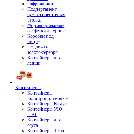
Гофроящики
Подпергамент,
бумага оберточная,
уголки
Формы бумажные,
салфетки ажурные
Коробки под
пиццу
Подложки
золото\серебро
Контейнеры для
лапши
Контейнеры
Контейнеры
полипропиленовые
Контейнеры Комус
Контейнеры УЮ
ПЭТ
Контейнеры для
соуса
Контейнеры Тефо