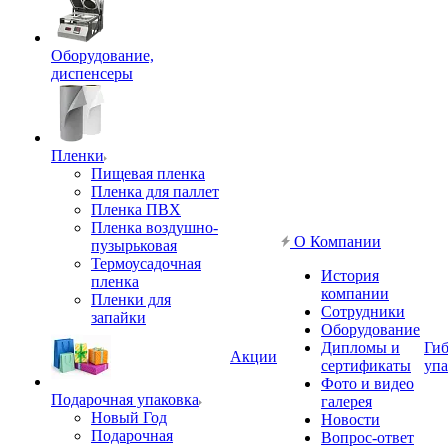
Оборудование,
диспенсеры
Пленки
Пищевая пленка
Пленка для паллет
Пленка ПВХ
Пленка воздушно-
О Компании
пузырьковая
Термоусадочная
История
пленка
компании
Пленки для
Сотрудники
запайки
Оборудование
Дипломы и
Гиб
Акции
сертификаты
упа
Фото и видео
Подарочная упаковка
галерея
Новый Год
Новости
Подарочная
Вопрос-ответ