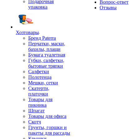
Подарочная
Вопрос-ответ
упаковка
Отзывы
Хозтовары
Бренд Paterra
Перчатки, маски,
бахилы, плащи
Бумага туалетная
Губки, салфетки,
бытовые тряпки
Салфетки
Полотенца
Мешки, сетки
Скатерти,
платочки
Товары для
пикника
Шпагат
Товары для офиса
Скотч
Грунты, горшки и
пакеты для рассады
Крышки