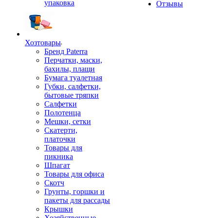
упаковка
Отзывы
Хозтовары
Бренд Paterra
Перчатки, маски,
бахилы, плащи
Бумага туалетная
Губки, салфетки,
бытовые тряпки
Салфетки
Полотенца
Мешки, сетки
Скатерти,
платочки
Товары для
пикника
Шпагат
Товары для офиса
Скотч
Грунты, горшки и
пакеты для рассады
Крышки
Хозяйственные