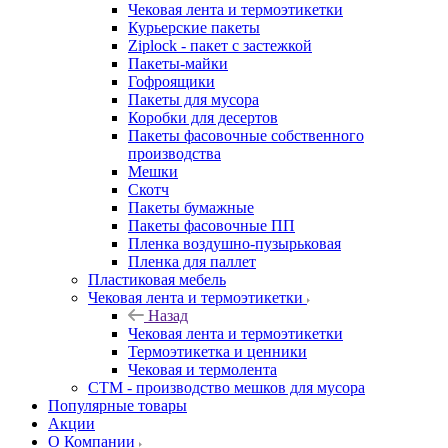
Чековая лента и термоэтикетки
Курьерские пакеты
Ziplock - пакет с застежкой
Пакеты-майки
Гофроящики
Пакеты для мусора
Коробки для десертов
Пакеты фасовочные собственного
производства
Мешки
Скотч
Пакеты бумажные
Пакеты фасовочные ПП
Пленка воздушно-пузырьковая
Пленка для паллет
Пластиковая мебель
Чековая лента и термоэтикетки
Назад
Чековая лента и термоэтикетки
Термоэтикетка и ценники
Чековая и термолента
СТМ - производство мешков для мусора
Популярные товары
Акции
О Компании