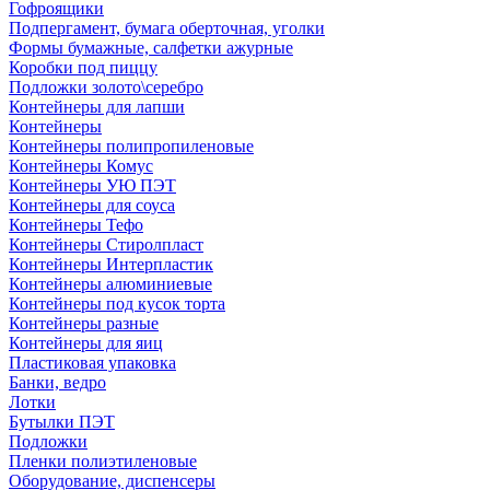
Гофроящики
Подпергамент, бумага оберточная, уголки
Формы бумажные, салфетки ажурные
Коробки под пиццу
Подложки золото\серебро
Контейнеры для лапши
Контейнеры
Контейнеры полипропиленовые
Контейнеры Комус
Контейнеры УЮ ПЭТ
Контейнеры для соуса
Контейнеры Тефо
Контейнеры Стиролпласт
Контейнеры Интерпластик
Контейнеры алюминиевые
Контейнеры под кусок торта
Контейнеры разные
Контейнеры для яиц
Пластиковая упаковка
Банки, ведро
Лотки
Бутылки ПЭТ
Подложки
Пленки полиэтиленовые
Оборудование, диспенсеры