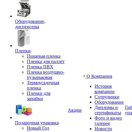
Оборудование,
диспенсеры
Пленки
Пищевая пленка
Пленка для паллет
Пленка ПВХ
Пленка воздушно-
О Компании
пузырьковая
Термоусадочная
История
пленка
компании
Пленки для
Сотрудники
запайки
Оборудование
Дипломы и
Гиб
Акции
сертификаты
упа
Фото и видео
Подарочная упаковка
галерея
Новый Год
Новости