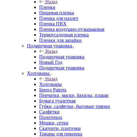
Назад
Пленки
Пищевая пленка
Пленка для паллет
Пленка ПВХ
Пленка воздушно-пузырьковая
Термоусадочная пленка
Пленки для запайки
Подарочная упаковка
Назад
Подарочная упаковка
Новый Год
Подарочная упаковка
Хозтовары
Назад
Хозтовары
Бренд Paterra
Перчатки, маски, бахилы, плащи
Бумага туалетная
Губки, салфетки, бытовые тряпки
Салфетки
Полотенца
Мешки, сетки
Скатерти, платочки
Товары для пикника