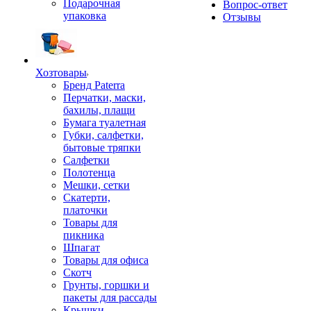
Подарочная
Вопрос-ответ
упаковка
Отзывы
Хозтовары
Бренд Paterra
Перчатки, маски,
бахилы, плащи
Бумага туалетная
Губки, салфетки,
бытовые тряпки
Салфетки
Полотенца
Мешки, сетки
Скатерти,
платочки
Товары для
пикника
Шпагат
Товары для офиса
Скотч
Грунты, горшки и
пакеты для рассады
Крышки