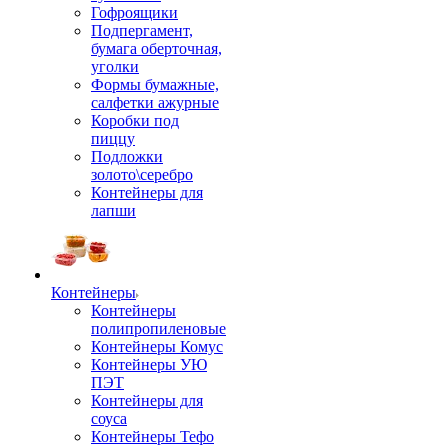
Гофроящики
Подпергамент,
бумага оберточная,
уголки
Формы бумажные,
салфетки ажурные
Коробки под
пиццу
Подложки
золото\серебро
Контейнеры для
лапши
Контейнеры
Контейнеры
полипропиленовые
Контейнеры Комус
Контейнеры УЮ
ПЭТ
Контейнеры для
соуса
Контейнеры Тефо