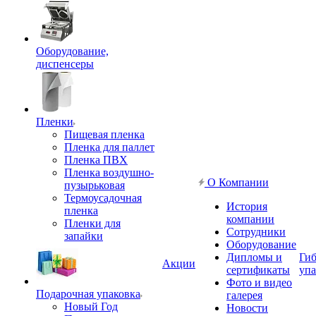
Оборудование,
диспенсеры
Пленки
Пищевая пленка
Пленка для паллет
Пленка ПВХ
Пленка воздушно-
О Компании
пузырьковая
Термоусадочная
История
пленка
компании
Пленки для
Сотрудники
запайки
Оборудование
Дипломы и
Гиб
Акции
сертификаты
упа
Фото и видео
Подарочная упаковка
галерея
Новый Год
Новости