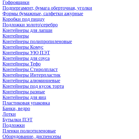
Гофроящики
Подпергамент, бумага оберточная, уголки
Формы бумажные, салфетки ажурные
Коробки под пиццу
Подложки золото\серебро
Контейнеры для лапши
Контейнеры
Контейнеры полипропиленовые
Контейнеры Комус
Контейнеры УЮ ПЭТ
Контейнеры для соуса
Контейнеры Тефо
Контейнеры Стиролпласт
Контейнеры Интерпластик
Контейнеры алюминиевые
Контейнеры под кусок торта
Контейнеры разные
Контейнеры для яиц
Пластиковая упаковка
Банки, ведро
Лотки
Бутылки ПЭТ
Подложки
Пленки полиэтиленовые
Оборудование, диспенсеры