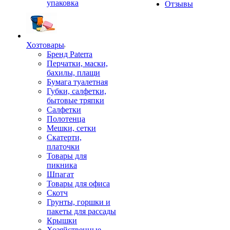
упаковка
Отзывы
Хозтовары
Бренд Paterra
Перчатки, маски,
бахилы, плащи
Бумага туалетная
Губки, салфетки,
бытовые тряпки
Салфетки
Полотенца
Мешки, сетки
Скатерти,
платочки
Товары для
пикника
Шпагат
Товары для офиса
Скотч
Грунты, горшки и
пакеты для рассады
Крышки
Хозяйственные