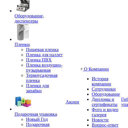
Оборудование,
диспенсеры
Пленки
Пищевая пленка
Пленка для паллет
Пленка ПВХ
Пленка воздушно-
О Компании
пузырьковая
Термоусадочная
История
пленка
компании
Пленки для
Сотрудники
запайки
Оборудование
Дипломы и
Гиб
Акции
сертификаты
упа
Фото и видео
Подарочная упаковка
галерея
Новый Год
Новости
Подарочная
Вопрос-ответ