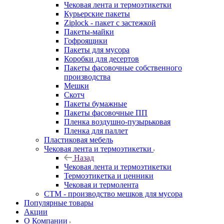
Чековая лента и термоэтикетки
Курьерские пакеты
Ziplock - пакет с застежкой
Пакеты-майки
Гофроящики
Пакеты для мусора
Коробки для десертов
Пакеты фасовочные собственного
производства
Мешки
Скотч
Пакеты бумажные
Пакеты фасовочные ПП
Пленка воздушно-пузырьковая
Пленка для паллет
Пластиковая мебель
Чековая лента и термоэтикетки
Назад
Чековая лента и термоэтикетки
Термоэтикетка и ценники
Чековая и термолента
СТМ - производство мешков для мусора
Популярные товары
Акции
О Компании