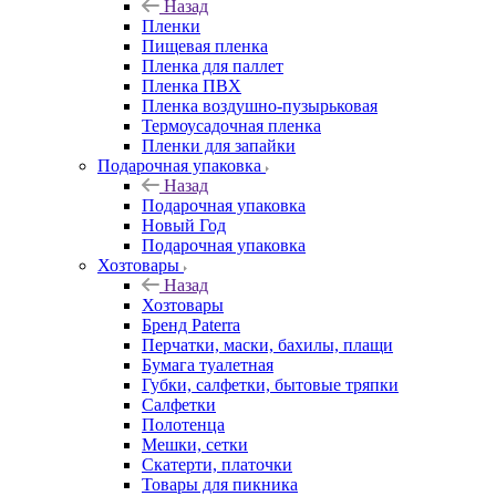
Назад
Пленки
Пищевая пленка
Пленка для паллет
Пленка ПВХ
Пленка воздушно-пузырьковая
Термоусадочная пленка
Пленки для запайки
Подарочная упаковка
Назад
Подарочная упаковка
Новый Год
Подарочная упаковка
Хозтовары
Назад
Хозтовары
Бренд Paterra
Перчатки, маски, бахилы, плащи
Бумага туалетная
Губки, салфетки, бытовые тряпки
Салфетки
Полотенца
Мешки, сетки
Скатерти, платочки
Товары для пикника