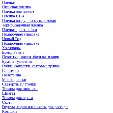
Пленки
Пищевая пленка
Пленка для паллет
Пленка ПВХ
Пленка воздушно-пузырьковая
Термоусадочная пленка
Пленки для запайки
Подарочная упаковка
Новый Год
Подарочная упаковка
Хозтовары
Бренд Paterra
Перчатки, маски, бахилы, плащи
Бумага туалетная
Губки, салфетки, бытовые тряпки
Салфетки
Полотенца
Мешки, сетки
Скатерти, платочки
Товары для пикника
Шпагат
Товары для офиса
Скотч
Грунты, горшки и пакеты для рассады
Крышки