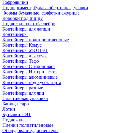
Гофроящики
Подпергамент, бумага оберточная, уголки
Формы бумажные, салфетки ажурные
Коробки под пиццу
Подложки золото\серебро
Контейнеры для лапши
Контейнеры
Контейнеры полипропиленовые
Контейнеры Комус
Контейнеры УЮ ПЭТ
Контейнеры для соуса
Контейнеры Тефо
Контейнеры Стиролпласт
Контейнеры Интерпластик
Контейнеры алюминиевые
Контейнеры под кусок торта
Контейнеры разные
Контейнеры для яиц
Пластиковая упаковка
Банки, ведро
Лотки
Бутылки ПЭТ
Подложки
Пленки полиэтиленовые
Оборудование, диспенсеры