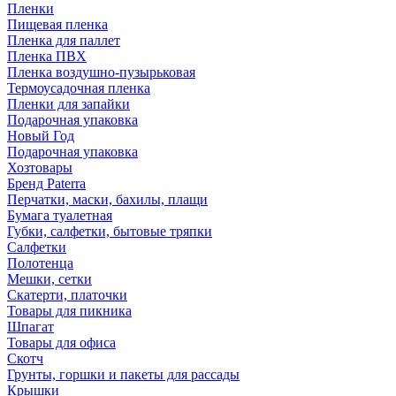
Пленки
Пищевая пленка
Пленка для паллет
Пленка ПВХ
Пленка воздушно-пузырьковая
Термоусадочная пленка
Пленки для запайки
Подарочная упаковка
Новый Год
Подарочная упаковка
Хозтовары
Бренд Paterra
Перчатки, маски, бахилы, плащи
Бумага туалетная
Губки, салфетки, бытовые тряпки
Салфетки
Полотенца
Мешки, сетки
Скатерти, платочки
Товары для пикника
Шпагат
Товары для офиса
Скотч
Грунты, горшки и пакеты для рассады
Крышки