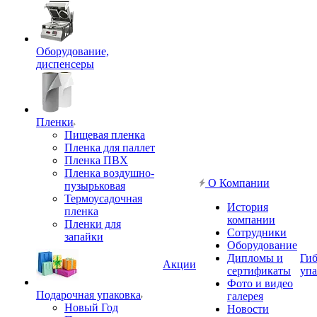
Оборудование,
диспенсеры
Пленки
Пищевая пленка
Пленка для паллет
Пленка ПВХ
Пленка воздушно-
О Компании
пузырьковая
Термоусадочная
История
пленка
компании
Пленки для
Сотрудники
запайки
Оборудование
Дипломы и
Гиб
Акции
сертификаты
упа
Фото и видео
Подарочная упаковка
галерея
Новый Год
Новости