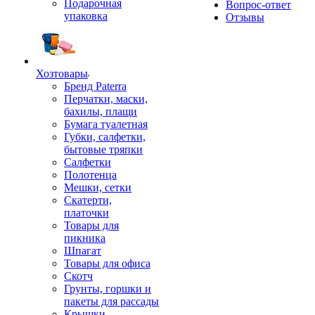
Подарочная
Вопрос-ответ
упаковка
Отзывы
Хозтовары
Бренд Paterra
Перчатки, маски,
бахилы, плащи
Бумага туалетная
Губки, салфетки,
бытовые тряпки
Салфетки
Полотенца
Мешки, сетки
Скатерти,
платочки
Товары для
пикника
Шпагат
Товары для офиса
Скотч
Грунты, горшки и
пакеты для рассады
Крышки