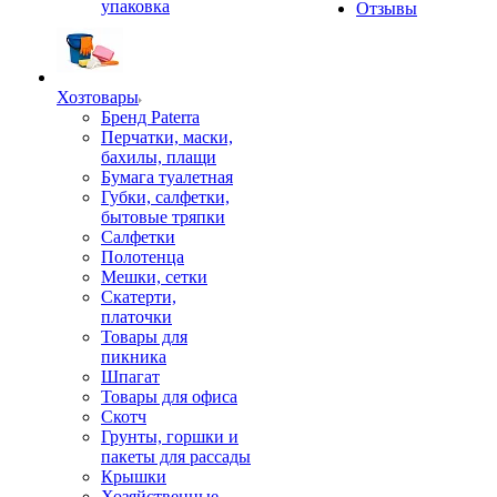
упаковка
Отзывы
Хозтовары
Бренд Paterra
Перчатки, маски,
бахилы, плащи
Бумага туалетная
Губки, салфетки,
бытовые тряпки
Салфетки
Полотенца
Мешки, сетки
Скатерти,
платочки
Товары для
пикника
Шпагат
Товары для офиса
Скотч
Грунты, горшки и
пакеты для рассады
Крышки
Хозяйственные