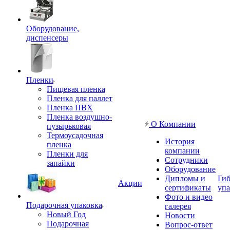
Оборудование,
диспенсеры
Пленки
Пищевая пленка
Пленка для паллет
Пленка ПВХ
Пленка воздушно-
О Компании
пузырьковая
Термоусадочная
История
пленка
компании
Пленки для
Сотрудники
запайки
Оборудование
Дипломы и
Гиб
Акции
сертификаты
упа
Фото и видео
Подарочная упаковка
галерея
Новый Год
Новости
Подарочная
Вопрос-ответ