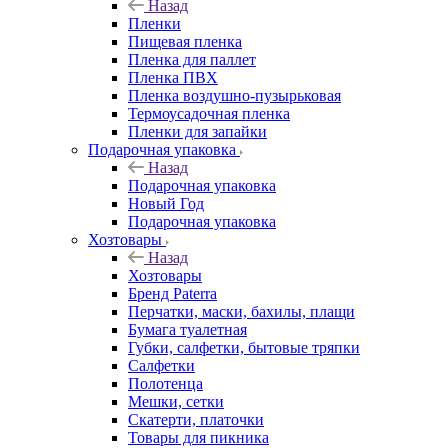
Назад
Пленки
Пищевая пленка
Пленка для паллет
Пленка ПВХ
Пленка воздушно-пузырьковая
Термоусадочная пленка
Пленки для запайки
Подарочная упаковка
Назад
Подарочная упаковка
Новый Год
Подарочная упаковка
Хозтовары
Назад
Хозтовары
Бренд Paterra
Перчатки, маски, бахилы, плащи
Бумага туалетная
Губки, салфетки, бытовые тряпки
Салфетки
Полотенца
Мешки, сетки
Скатерти, платочки
Товары для пикника