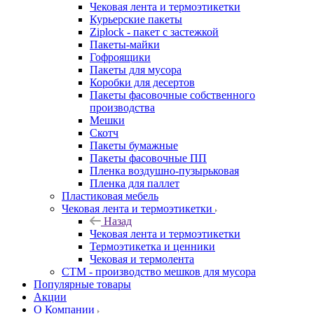
Чековая лента и термоэтикетки
Курьерские пакеты
Ziplock - пакет с застежкой
Пакеты-майки
Гофроящики
Пакеты для мусора
Коробки для десертов
Пакеты фасовочные собственного
производства
Мешки
Скотч
Пакеты бумажные
Пакеты фасовочные ПП
Пленка воздушно-пузырьковая
Пленка для паллет
Пластиковая мебель
Чековая лента и термоэтикетки
Назад
Чековая лента и термоэтикетки
Термоэтикетка и ценники
Чековая и термолента
СТМ - производство мешков для мусора
Популярные товары
Акции
О Компании