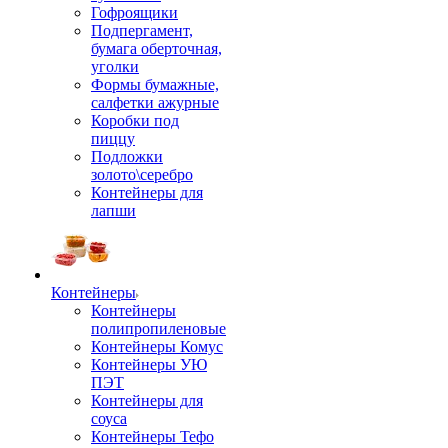
Гофроящики
Подпергамент,
бумага оберточная,
уголки
Формы бумажные,
салфетки ажурные
Коробки под
пиццу
Подложки
золото\серебро
Контейнеры для
лапши
Контейнеры
Контейнеры
полипропиленовые
Контейнеры Комус
Контейнеры УЮ
ПЭТ
Контейнеры для
соуса
Контейнеры Тефо