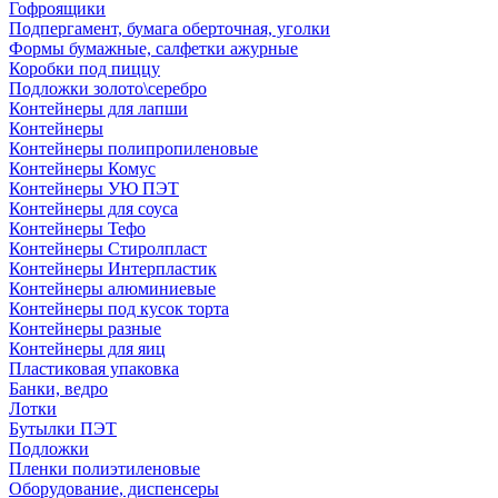
Гофроящики
Подпергамент, бумага оберточная, уголки
Формы бумажные, салфетки ажурные
Коробки под пиццу
Подложки золото\серебро
Контейнеры для лапши
Контейнеры
Контейнеры полипропиленовые
Контейнеры Комус
Контейнеры УЮ ПЭТ
Контейнеры для соуса
Контейнеры Тефо
Контейнеры Стиролпласт
Контейнеры Интерпластик
Контейнеры алюминиевые
Контейнеры под кусок торта
Контейнеры разные
Контейнеры для яиц
Пластиковая упаковка
Банки, ведро
Лотки
Бутылки ПЭТ
Подложки
Пленки полиэтиленовые
Оборудование, диспенсеры