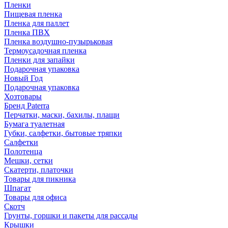
Пленки
Пищевая пленка
Пленка для паллет
Пленка ПВХ
Пленка воздушно-пузырьковая
Термоусадочная пленка
Пленки для запайки
Подарочная упаковка
Новый Год
Подарочная упаковка
Хозтовары
Бренд Paterra
Перчатки, маски, бахилы, плащи
Бумага туалетная
Губки, салфетки, бытовые тряпки
Салфетки
Полотенца
Мешки, сетки
Скатерти, платочки
Товары для пикника
Шпагат
Товары для офиса
Скотч
Грунты, горшки и пакеты для рассады
Крышки