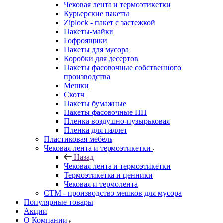
Чековая лента и термоэтикетки
Курьерские пакеты
Ziplock - пакет с застежкой
Пакеты-майки
Гофроящики
Пакеты для мусора
Коробки для десертов
Пакеты фасовочные собственного
производства
Мешки
Скотч
Пакеты бумажные
Пакеты фасовочные ПП
Пленка воздушно-пузырьковая
Пленка для паллет
Пластиковая мебель
Чековая лента и термоэтикетки
Назад
Чековая лента и термоэтикетки
Термоэтикетка и ценники
Чековая и термолента
СТМ - производство мешков для мусора
Популярные товары
Акции
О Компании