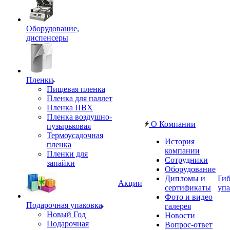
Оборудование,
диспенсеры
Пленки
Пищевая пленка
Пленка для паллет
Пленка ПВХ
Пленка воздушно-
О Компании
пузырьковая
Термоусадочная
История
пленка
компании
Пленки для
Сотрудники
запайки
Оборудование
Дипломы и
Гиб
Акции
сертификаты
упа
Фото и видео
Подарочная упаковка
галерея
Новый Год
Новости
Подарочная
Вопрос-ответ