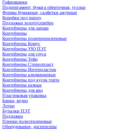
Гофроящики
Подпергамент, бумага оберточная, уголки
Формы бумажные, салфетки ажурные
Коробки под пиццу
Подложки золото\серебро
Контейнеры для лапши
Контейнеры
Контейнеры полипропиленовые
Контейнеры Комус
Контейнеры УЮ ПЭТ
Контейнеры для соуса
Контейнеры Тефо
Контейнеры Стиролпласт
Контейнеры Интерпластик
Контейнеры алюминиевые
Контейнеры под кусок торта
Контейнеры разные
Контейнеры для яиц
Пластиковая упаковка
Банки, ведро
Лотки
Бутылки ПЭТ
Подложки
Пленки полиэтиленовые
Оборудование, диспенсеры