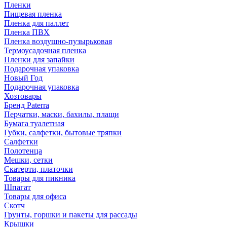
Пленки
Пищевая пленка
Пленка для паллет
Пленка ПВХ
Пленка воздушно-пузырьковая
Термоусадочная пленка
Пленки для запайки
Подарочная упаковка
Новый Год
Подарочная упаковка
Хозтовары
Бренд Paterra
Перчатки, маски, бахилы, плащи
Бумага туалетная
Губки, салфетки, бытовые тряпки
Салфетки
Полотенца
Мешки, сетки
Скатерти, платочки
Товары для пикника
Шпагат
Товары для офиса
Скотч
Грунты, горшки и пакеты для рассады
Крышки