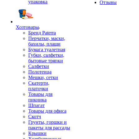
упаковка
Отзывы
Хозтовары
Бренд Paterra
Перчатки, маски,
бахилы, плащи
Бумага туалетная
Губки, салфетки,
бытовые тряпки
Салфетки
Полотенца
Мешки, сетки
Скатерти,
платочки
Товары для
пикника
Шпагат
Товары для офиса
Скотч
Грунты, горшки и
пакеты для рассады
Крышки
Хозяйственные