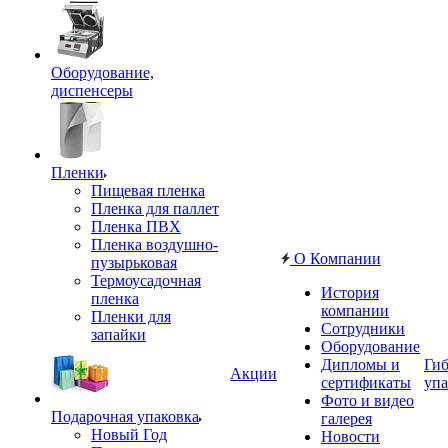
Оборудование,
диспенсеры
Пленки
Пищевая пленка
Пленка для паллет
Пленка ПВХ
Пленка воздушно-
О Компании
пузырьковая
Термоусадочная
История
пленка
компании
Пленки для
Сотрудники
запайки
Оборудование
Дипломы и
Гиб
Акции
сертификаты
упа
Фото и видео
Подарочная упаковка
галерея
Новый Год
Новости