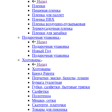
Назад
Пленки
Пищевая пленка
Пленка для паллет
Пленка ПВХ
Пленка воздушно-пузырьковая
Термоусадочная пленка
Пленки для запайки
Подарочная упаковка
Назад
Подарочная упаковка
Новый Год
Подарочная упаковка
Хозтовары
Назад
Хозтовары
Бренд Paterra
Перчатки, маски, бахилы, плащи
Бумага туалетная
Губки, салфетки, бытовые тряпки
Салфетки
Полотенца
Мешки, сетки
Скатерти, платочки
Товары для пикника