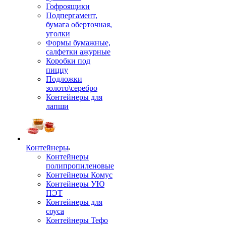
Гофроящики
Подпергамент,
бумага оберточная,
уголки
Формы бумажные,
салфетки ажурные
Коробки под
пиццу
Подложки
золото\серебро
Контейнеры для
лапши
Контейнеры
Контейнеры
полипропиленовые
Контейнеры Комус
Контейнеры УЮ
ПЭТ
Контейнеры для
соуса
Контейнеры Тефо