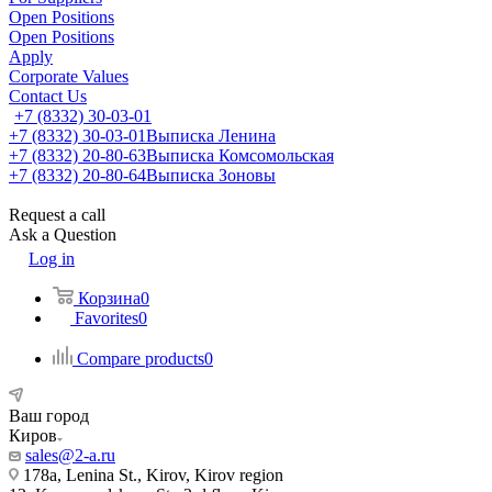
Open Positions
Open Positions
Apply
Corporate Values
Contact Us
+7 (8332) 30-03-01
+7 (8332) 30-03-01
Выписка Ленина
+7 (8332) 20-80-63
Выписка Комсомольская
+7 (8332) 20-80-64
Выписка Зоновы
Request a call
Ask a Question
Log in
Корзина
0
Favorites
0
Compare products
0
Ваш город
Киров
sales@2-a.ru
178a, Lenina St., Kirov, Kirov region