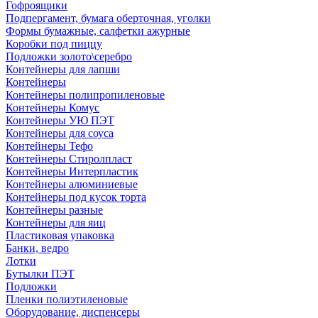
Гофроящики
Подпергамент, бумага оберточная, уголки
Формы бумажные, салфетки ажурные
Коробки под пиццу
Подложки золото\серебро
Контейнеры для лапши
Контейнеры
Контейнеры полипропиленовые
Контейнеры Комус
Контейнеры УЮ ПЭТ
Контейнеры для соуса
Контейнеры Тефо
Контейнеры Стиролпласт
Контейнеры Интерпластик
Контейнеры алюминиевые
Контейнеры под кусок торта
Контейнеры разные
Контейнеры для яиц
Пластиковая упаковка
Банки, ведро
Лотки
Бутылки ПЭТ
Подложки
Пленки полиэтиленовые
Оборудование, диспенсеры