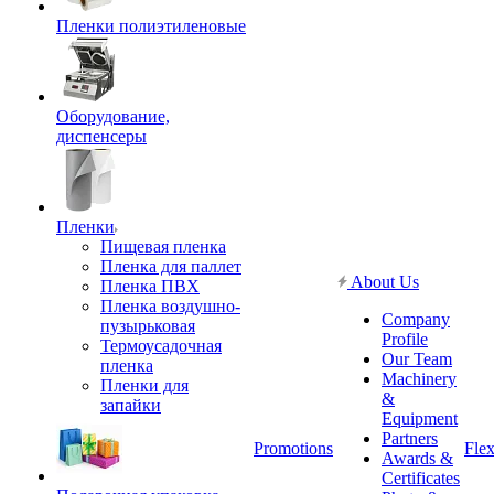
Пленки полиэтиленовые
Оборудование,
диспенсеры
Пленки
Пищевая пленка
Пленка для паллет
About Us
Пленка ПВХ
Пленка воздушно-
Company
пузырьковая
Profile
Термоусадочная
Our Team
пленка
Machinery
Пленки для
&
запайки
Equipment
Partners
Promotions
Flex
Awards &
Certificates