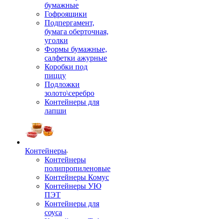
бумажные
Гофроящики
Подпергамент,
бумага оберточная,
уголки
Формы бумажные,
салфетки ажурные
Коробки под
пиццу
Подложки
золото\серебро
Контейнеры для
лапши
Контейнеры
Контейнеры
полипропиленовые
Контейнеры Комус
Контейнеры УЮ
ПЭТ
Контейнеры для
соуса