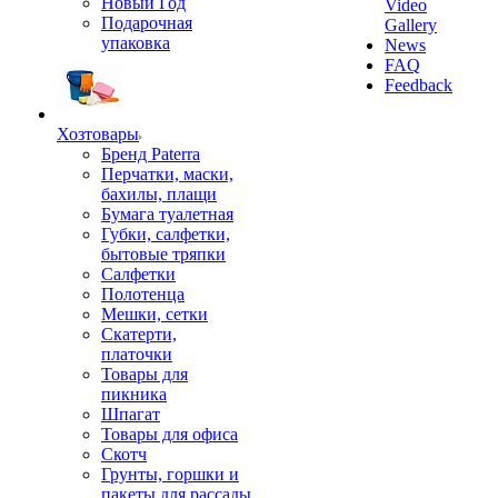
Новый Год
Video
Подарочная
Gallery
упаковка
News
FAQ
Feedback
Хозтовары
Бренд Paterra
Перчатки, маски,
бахилы, плащи
Бумага туалетная
Губки, салфетки,
бытовые тряпки
Салфетки
Полотенца
Мешки, сетки
Скатерти,
платочки
Товары для
пикника
Шпагат
Товары для офиса
Скотч
Грунты, горшки и
пакеты для рассады