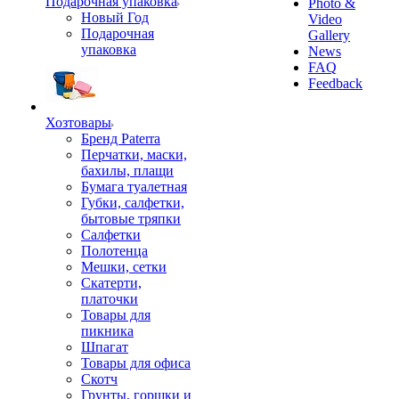
Подарочная упаковка
Photo &
Новый Год
Video
Подарочная
Gallery
упаковка
News
FAQ
Feedback
Хозтовары
Бренд Paterra
Перчатки, маски,
бахилы, плащи
Бумага туалетная
Губки, салфетки,
бытовые тряпки
Салфетки
Полотенца
Мешки, сетки
Скатерти,
платочки
Товары для
пикника
Шпагат
Товары для офиса
Скотч
Грунты, горшки и