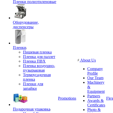
Пленки полиэтиленовые
Оборудование,
диспенсеры
Пленки
Пищевая пленка
Пленка для паллет
About Us
Пленка ПВХ
Пленка воздушно-
Company
пузырьковая
Profile
Термоусадочная
Our Team
пленка
Machinery
Пленки для
&
запайки
Equipment
Partners
Promotions
Flex
Awards &
Certificates
Подарочная упаковка
Photo &