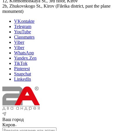
12, Komsomolskaya St., 3rd floor, Kirov
2b, Zhukovskogo St., Kirov (Fileika district, past the plane
monument)
VKontakte
Telegram
YouTube
Classmates
Viber
Viber
WhatsApp
Yandex.Zen
TikTok
Pinterest
Snapchat
LinkedIn
Ваш город
Киров