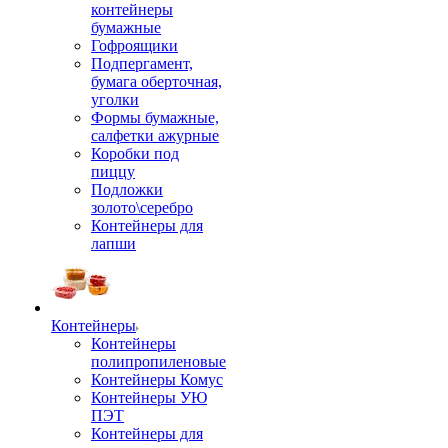
контейнеры
бумажные
Гофроящики
Подпергамент,
бумага оберточная,
уголки
Формы бумажные,
салфетки ажурные
Коробки под
пиццу
Подложки
золото\серебро
Контейнеры для
лапши
Контейнеры
Контейнеры
полипропиленовые
Контейнеры Комус
Контейнеры УЮ
ПЭТ
Контейнеры для