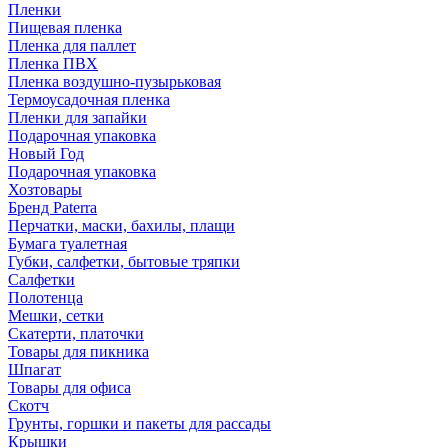
Пленки
Пищевая пленка
Пленка для паллет
Пленка ПВХ
Пленка воздушно-пузырьковая
Термоусадочная пленка
Пленки для запайки
Подарочная упаковка
Новый Год
Подарочная упаковка
Хозтовары
Бренд Paterra
Перчатки, маски, бахилы, плащи
Бумага туалетная
Губки, салфетки, бытовые тряпки
Салфетки
Полотенца
Мешки, сетки
Скатерти, платочки
Товары для пикника
Шпагат
Товары для офиса
Скотч
Грунты, горшки и пакеты для рассады
Крышки