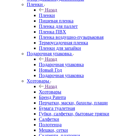
Пленки
Назад
Пленки
Пищевая пленка
Пленка для паллет
Пленка ПВХ
Пленка воздушно-пузырьковая
Термоусадочная пленка
Пленки для запайки
Подарочная упаковка
Назад
Подарочная упаковка
Новый Год
Подарочная упаковка
Хозтовары
Назад
Хозтовары
Бренд Paterra
Перчатки, маски, бахилы, плащи
Бумага туалетная
Губки, салфетки, бытовые тряпки
Салфетки
Полотенца
Мешки, сетки
Скатерти, платочки