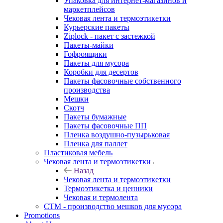
Упаковка для интернет-магазинов и
маркетплейсов
Чековая лента и термоэтикетки
Курьерские пакеты
Ziplock - пакет с застежкой
Пакеты-майки
Гофроящики
Пакеты для мусора
Коробки для десертов
Пакеты фасовочные собственного
производства
Мешки
Скотч
Пакеты бумажные
Пакеты фасовочные ПП
Пленка воздушно-пузырьковая
Пленка для паллет
Пластиковая мебель
Чековая лента и термоэтикетки
Назад
Чековая лента и термоэтикетки
Термоэтикетка и ценники
Чековая и термолента
СТМ - производство мешков для мусора
Promotions