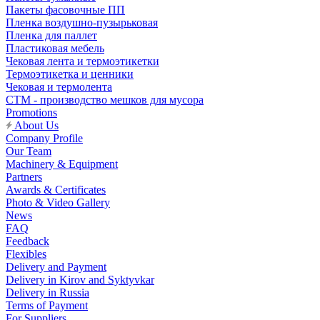
Пакеты фасовочные ПП
Пленка воздушно-пузырьковая
Пленка для паллет
Пластиковая мебель
Чековая лента и термоэтикетки
Термоэтикетка и ценники
Чековая и термолента
СТМ - производство мешков для мусора
Promotions
About Us
Company Profile
Our Team
Machinery & Equipment
Partners
Awards & Certificates
Photo & Video Gallery
News
FAQ
Feedback
Flexibles
Delivery and Payment
Delivery in Kirov and Syktyvkar
Delivery in Russia
Terms of Payment
For Suppliers