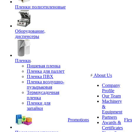
Пленки полиэтиленовые
Оборудование,
диспенсеры
Пленки
Пищевая пленка
Пленка для паллет
About Us
Пленка ПВХ
Пленка воздушно-
Company
пузырьковая
Profile
Термоусадочная
Our Team
пленка
Machinery
Пленки для
&
запайки
Equipment
Partners
Promotions
Flex
Awards &
Certificates