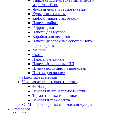
Упаковка для интернет-магазинов и
маркетплейсов
Чековая лента и термоэтикетки
Курьерские пакеты
Ziplock - пакет с застежкой
Пакеты-майки
Гофроящики
Пакеты для мусора
Коробки для десертов
Пакеты фасовочные собственного
производства
Мешки
Скотч
Пакеты бумажные
Пакеты фасовочные ПП
Пленка воздушно-пузырьковая
Пленка для паллет
Пластиковая мебель
Чековая лента и термоэтикетки
Назад
Чековая лента и термоэтикетки
Термоэтикетка и ценники
Чековая и термолента
СТМ - производство мешков для мусора
Promotions