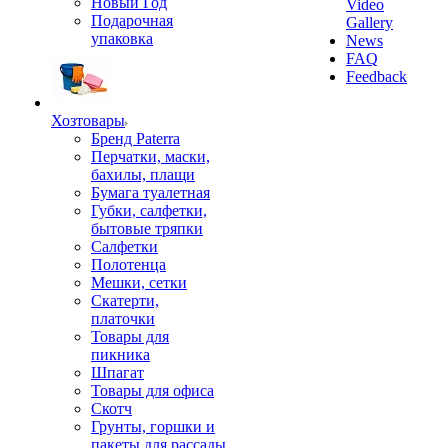
Новый Год
Video
Подарочная
Gallery
упаковка
News
FAQ
Feedback
Хозтовары
Бренд Paterra
Перчатки, маски,
бахилы, плащи
Бумага туалетная
Губки, салфетки,
бытовые тряпки
Салфетки
Полотенца
Мешки, сетки
Скатерти,
платочки
Товары для
пикника
Шпагат
Товары для офиса
Скотч
Грунты, горшки и
пакеты для рассады