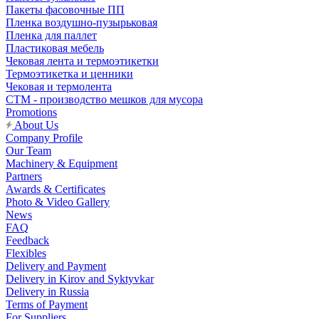
Пакеты фасовочные ПП
Пленка воздушно-пузырьковая
Пленка для паллет
Пластиковая мебель
Чековая лента и термоэтикетки
Термоэтикетка и ценники
Чековая и термолента
СТМ - производство мешков для мусора
Promotions
About Us
Company Profile
Our Team
Machinery & Equipment
Partners
Awards & Certificates
Photo & Video Gallery
News
FAQ
Feedback
Flexibles
Delivery and Payment
Delivery in Kirov and Syktyvkar
Delivery in Russia
Terms of Payment
For Suppliers