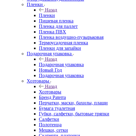
Пленки
Назад
Пленки
Пищевая пленка
Пленка для паллет
Пленка ПВХ
Пленка воздушно-пузырьковая
Термоусадочная пленка
Пленки для запайки
Подарочная упаковка
Назад
Подарочная упаковка
Новый Год
Подарочная упаковка
Хозтовары
Назад
Хозтовары
Бренд Paterra
Перчатки, маски, бахилы, плащи
Бумага туалетная
Губки, салфетки, бытовые тряпки
Салфетки
Полотенца
Мешки, сетки
Скатерти, платочки