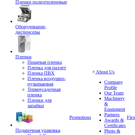
Пленки полиэтиленовые
Оборудование,
диспенсеры
Пленки
Пищевая пленка
Пленка для паллет
About Us
Пленка ПВХ
Пленка воздушно-
Company
пузырьковая
Profile
Термоусадочная
Our Team
пленка
Machinery
Пленки для
&
запайки
Equipment
Partners
Promotions
Flex
Awards &
Certificates
Подарочная упаковка
Photo &