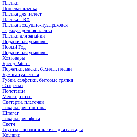
Пленки
Пищевая пленка
Пленка для паллет
Пленка ПВХ
Пленка воздушно-пузырьковая
Термоусадочная пленка
Пленки для запайки
Подарочная упаковка
Новый Год
Подарочная упаковка
Хозтовары
Бренд Paterra
Перчатки, маски, бахилы, плащи
Бумага туалетная
Губки, салфетки, бытовые тряпки
Салфетки
Полотенца
Мешки, сетки
Скатерти, платочки
Товары для пикника
Шпагат
Товары для офиса
Скотч
Грунты, горшки и пакеты для рассады
Крышки