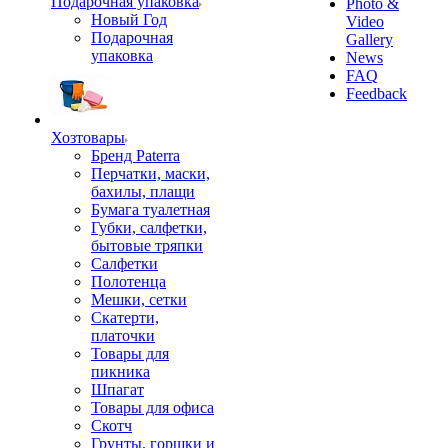
Подарочная упаковка
Photo &
Новый Год
Video
Подарочная
Gallery
упаковка
News
FAQ
Feedback
Хозтовары
Бренд Paterra
Перчатки, маски,
бахилы, плащи
Бумага туалетная
Губки, салфетки,
бытовые тряпки
Салфетки
Полотенца
Мешки, сетки
Скатерти,
платочки
Товары для
пикника
Шпагат
Товары для офиса
Скотч
Грунты, горшки и