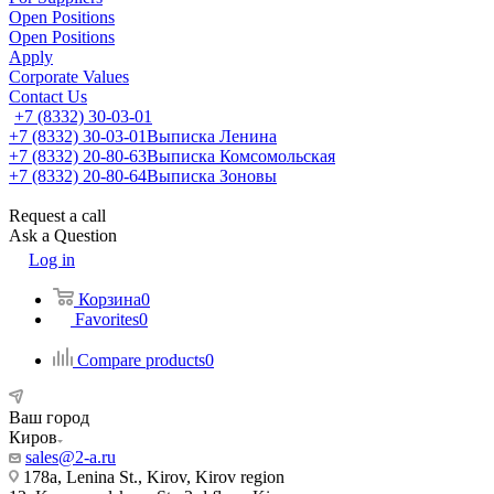
Open Positions
Open Positions
Apply
Corporate Values
Contact Us
+7 (8332) 30-03-01
+7 (8332) 30-03-01
Выписка Ленина
+7 (8332) 20-80-63
Выписка Комсомольская
+7 (8332) 20-80-64
Выписка Зоновы
Request a call
Ask a Question
Log in
Корзина
0
Favorites
0
Compare products
0
Ваш город
Киров
sales@2-a.ru
178a, Lenina St., Kirov, Kirov region