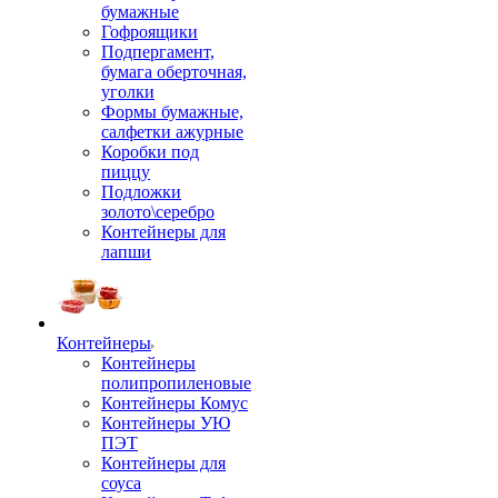
бумажные
Гофроящики
Подпергамент,
бумага оберточная,
уголки
Формы бумажные,
салфетки ажурные
Коробки под
пиццу
Подложки
золото\серебро
Контейнеры для
лапши
Контейнеры
Контейнеры
полипропиленовые
Контейнеры Комус
Контейнеры УЮ
ПЭТ
Контейнеры для
соуса