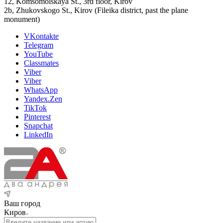
12, Komsomolskaya St., 3rd floor, Kirov
2b, Zhukovskogo St., Kirov (Fileika district, past the plane
monument)
VKontakte
Telegram
YouTube
Classmates
Viber
Viber
WhatsApp
Yandex.Zen
TikTok
Pinterest
Snapchat
LinkedIn
Ваш город
Киров