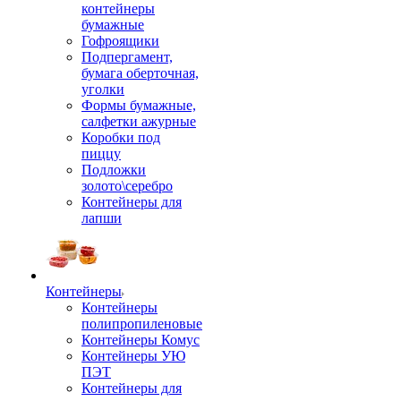
контейнеры
бумажные
Гофроящики
Подпергамент,
бумага оберточная,
уголки
Формы бумажные,
салфетки ажурные
Коробки под
пиццу
Подложки
золото\серебро
Контейнеры для
лапши
Контейнеры
Контейнеры
полипропиленовые
Контейнеры Комус
Контейнеры УЮ
ПЭТ
Контейнеры для