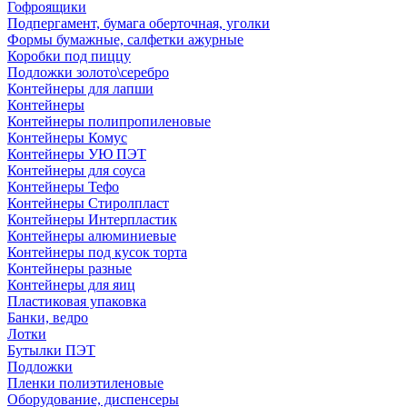
Гофроящики
Подпергамент, бумага оберточная, уголки
Формы бумажные, салфетки ажурные
Коробки под пиццу
Подложки золото\серебро
Контейнеры для лапши
Контейнеры
Контейнеры полипропиленовые
Контейнеры Комус
Контейнеры УЮ ПЭТ
Контейнеры для соуса
Контейнеры Тефо
Контейнеры Стиролпласт
Контейнеры Интерпластик
Контейнеры алюминиевые
Контейнеры под кусок торта
Контейнеры разные
Контейнеры для яиц
Пластиковая упаковка
Банки, ведро
Лотки
Бутылки ПЭТ
Подложки
Пленки полиэтиленовые
Оборудование, диспенсеры