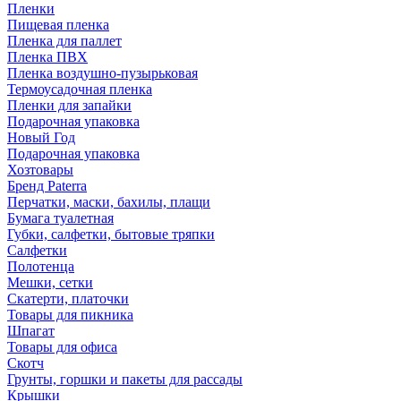
Пленки
Пищевая пленка
Пленка для паллет
Пленка ПВХ
Пленка воздушно-пузырьковая
Термоусадочная пленка
Пленки для запайки
Подарочная упаковка
Новый Год
Подарочная упаковка
Хозтовары
Бренд Paterra
Перчатки, маски, бахилы, плащи
Бумага туалетная
Губки, салфетки, бытовые тряпки
Салфетки
Полотенца
Мешки, сетки
Скатерти, платочки
Товары для пикника
Шпагат
Товары для офиса
Скотч
Грунты, горшки и пакеты для рассады
Крышки