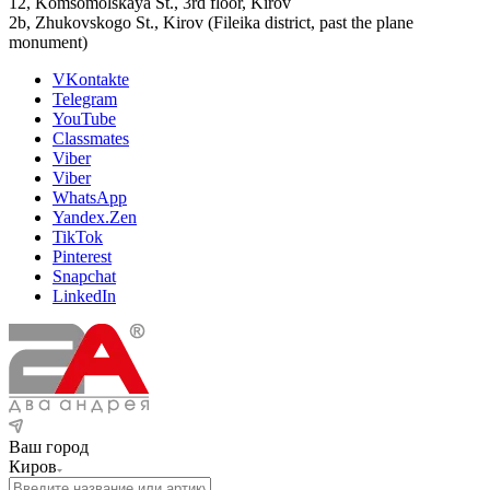
12, Komsomolskaya St., 3rd floor, Kirov
2b, Zhukovskogo St., Kirov (Fileika district, past the plane
monument)
VKontakte
Telegram
YouTube
Classmates
Viber
Viber
WhatsApp
Yandex.Zen
TikTok
Pinterest
Snapchat
LinkedIn
Ваш город
Киров