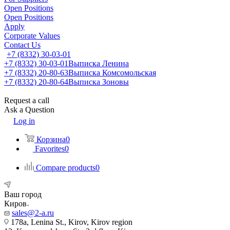
Open Positions
Open Positions
Apply
Corporate Values
Contact Us
+7 (8332) 30-03-01
+7 (8332) 30-03-01
Выписка Ленина
+7 (8332) 20-80-63
Выписка Комсомольская
+7 (8332) 20-80-64
Выписка Зоновы
Request a call
Ask a Question
Log in
Корзина
0
Favorites
0
Compare products
0
Ваш город
Киров
sales@2-a.ru
178a, Lenina St., Kirov, Kirov region