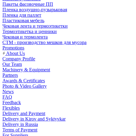
Пакеты фасовочные ПП
Пленка воздушно-пузырьковая
Пленка для паллет
Пластиковая мебель
Чековая лента и термоэтикетки
Термоэтикетка и ценники
Чековая и термолента
СТМ - производство мешков для мусора
Promotions
About Us
Company Profile
Our Team
Machinery & Equipment
Partners
Awards & Certificates
Photo & Video Gallery
News
FAQ
Feedback
Flexibles
Delivery and Payment
Delivery in Kirov and Syktyvkar
Delivery in Russia
Terms of Payment
For Suppliers