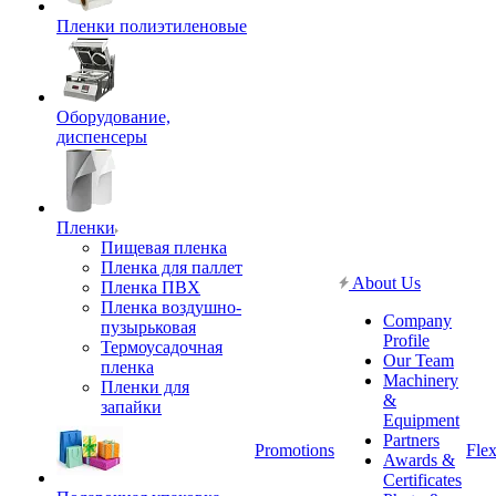
Пленки полиэтиленовые
Оборудование,
диспенсеры
Пленки
Пищевая пленка
Пленка для паллет
About Us
Пленка ПВХ
Пленка воздушно-
Company
пузырьковая
Profile
Термоусадочная
Our Team
пленка
Machinery
Пленки для
&
запайки
Equipment
Partners
Promotions
Flex
Awards &
Certificates