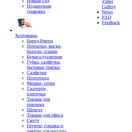
Новый Год
Video
Подарочная
Gallery
упаковка
News
FAQ
Feedback
Хозтовары
Бренд Paterra
Перчатки, маски,
бахилы, плащи
Бумага туалетная
Губки, салфетки,
бытовые тряпки
Салфетки
Полотенца
Мешки, сетки
Скатерти,
платочки
Товары для
пикника
Шпагат
Товары для офиса
Скотч
Грунты, горшки и
пакеты для рассады