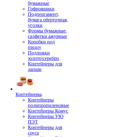
бумажные
Гофроящики
Подпергамент,
бумага оберточная,
уголки
Формы бумажные,
салфетки ажурные
Коробки под
пиццу
Подложки
золото\серебро
Контейнеры для
лапши
Контейнеры
Контейнеры
полипропиленовые
Контейнеры Комус
Контейнеры УЮ
ПЭТ
Контейнеры для
соуса