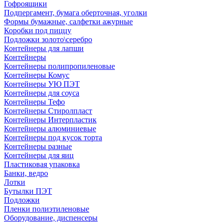
Гофроящики
Подпергамент, бумага оберточная, уголки
Формы бумажные, салфетки ажурные
Коробки под пиццу
Подложки золото\серебро
Контейнеры для лапши
Контейнеры
Контейнеры полипропиленовые
Контейнеры Комус
Контейнеры УЮ ПЭТ
Контейнеры для соуса
Контейнеры Тефо
Контейнеры Стиролпласт
Контейнеры Интерпластик
Контейнеры алюминиевые
Контейнеры под кусок торта
Контейнеры разные
Контейнеры для яиц
Пластиковая упаковка
Банки, ведро
Лотки
Бутылки ПЭТ
Подложки
Пленки полиэтиленовые
Оборудование, диспенсеры