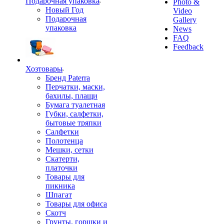
Подарочная упаковка
Photo &
Новый Год
Video
Подарочная
Gallery
упаковка
News
FAQ
Feedback
Хозтовары
Бренд Paterra
Перчатки, маски,
бахилы, плащи
Бумага туалетная
Губки, салфетки,
бытовые тряпки
Салфетки
Полотенца
Мешки, сетки
Скатерти,
платочки
Товары для
пикника
Шпагат
Товары для офиса
Скотч
Грунты, горшки и