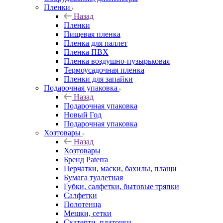
Пленки
Назад
Пленки
Пищевая пленка
Пленка для паллет
Пленка ПВХ
Пленка воздушно-пузырьковая
Термоусадочная пленка
Пленки для запайки
Подарочная упаковка
Назад
Подарочная упаковка
Новый Год
Подарочная упаковка
Хозтовары
Назад
Хозтовары
Бренд Paterra
Перчатки, маски, бахилы, плащи
Бумага туалетная
Губки, салфетки, бытовые тряпки
Салфетки
Полотенца
Мешки, сетки
Скатерти, платочки