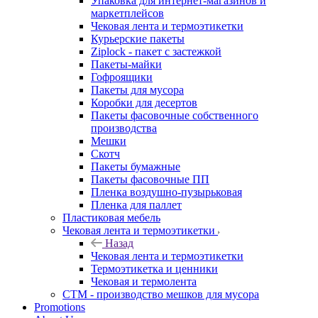
Упаковка для интернет-магазинов и
маркетплейсов
Чековая лента и термоэтикетки
Курьерские пакеты
Ziplock - пакет с застежкой
Пакеты-майки
Гофроящики
Пакеты для мусора
Коробки для десертов
Пакеты фасовочные собственного
производства
Мешки
Скотч
Пакеты бумажные
Пакеты фасовочные ПП
Пленка воздушно-пузырьковая
Пленка для паллет
Пластиковая мебель
Чековая лента и термоэтикетки
Назад
Чековая лента и термоэтикетки
Термоэтикетка и ценники
Чековая и термолента
СТМ - производство мешков для мусора
Promotions