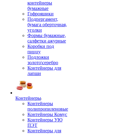
контейнеры
бумажные
Гофроящики
Подпергамент,
бумага оберточная,
уголки
Формы бумажные,
салфетки ажурные
Коробки под
пиццу
Подложки
золото\серебро
Контейнеры для
лапши
Контейнеры
Контейнеры
полипропиленовые
Контейнеры Комус
Контейнеры УЮ
ПЭТ
Контейнеры для