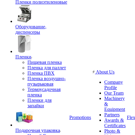
Пленки полиэтиленовые
Оборудование,
диспенсеры
Пленки
Пищевая пленка
Пленка для паллет
About Us
Пленка ПВХ
Пленка воздушно-
Company
пузырьковая
Profile
Термоусадочная
Our Team
пленка
Machinery
Пленки для
&
запайки
Equipment
Partners
Promotions
Flex
Awards &
Certificates
Подарочная упаковка
Photo &